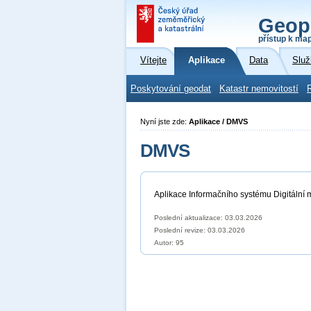
Geop
přístup k ma
Vítejte
Aplikace
Data
Služ
Poskytování geodat
Katastr nemovitostí
Nyní jste zde:
Aplikace / DMVS
DMVS
Aplikace Informačního systému Digitální 
Poslední aktualizace: 03.03.2026
Poslední revize:
03.03.2026
Autor: 95