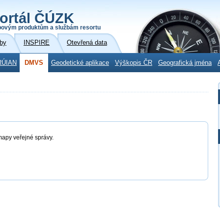
ortál ČÚZK
povým produktům a službám resortu
by
INSPIRE
Otevřená data
RÚIAN
DMVS
Geodetické aplikace
Výškopis ČR
Geografická jména
mapy veřejné správy.