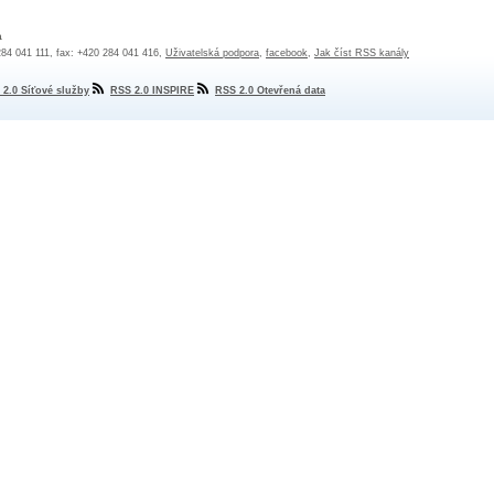
a
 284 041 111, fax: +420 284 041 416,
Uživatelská podpora
,
facebook
,
Jak číst RSS kanály
 2.0 Síťové služby
RSS 2.0 INSPIRE
RSS 2.0 Otevřená data