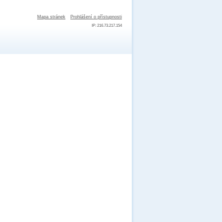
Mapa stránek
Prohlášení o přístupnosti
IP: 216.73.217.154