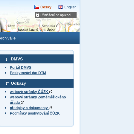
Česky
English
Přihlášení do aplikací
Archiválie
DMVS
Portál DMVS
Poskytování dat DTM
Odkazy
webové stránky ČÚZK
webové stránky Zeměměřického
úřadu
předpisy a dokumenty
Podmínky poskytování ČÚZK