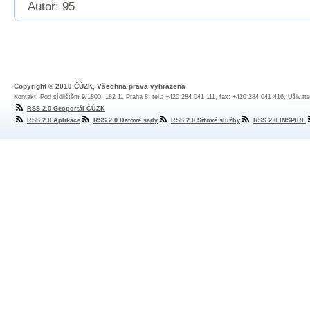
Autor: 95
Copyright © 2010 ČÚZK, Všechna práva vyhrazena
Kontakt: Pod sídlištěm 9/1800, 182 11 Praha 8, tel.: +420 284 041 111, fax: +420 284 041 416,
Uživate
RSS 2.0 Geoportál ČÚZK
RSS 2.0 Aplikace
RSS 2.0 Datové sady
RSS 2.0 Síťové služby
RSS 2.0 INSPIRE