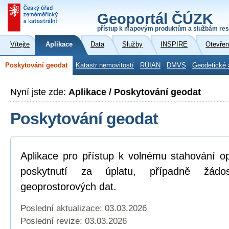
Geoportál ČÚZK
přístup k mapovým produktům a službám res
Vítejte
Aplikace
Data
Služby
INSPIRE
Otevřen
Poskytování geodat
Katastr nemovitostí
RÚIAN
DMVS
Geodetické 
Nyní jste zde:
Aplikace / Poskytování geodat
Poskytování geodat
Aplikace pro přístup k volnému stahování o
poskytnutí za úplatu, případně žád
geoprostorových dat.
Poslední aktualizace: 03.03.2026
Poslední revize:
03.03.2026