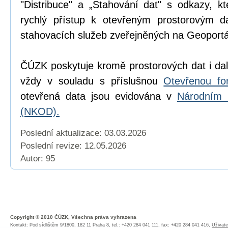
"Distribuce" a „Stahování dat" s odkazy, k
rychlý přístup k otevřeným prostorovým d
stahovacích služeb zveřejněných na Geoport
ČÚZK poskytuje kromě prostorových dat i dal
vždy v souladu s příslušnou
Otevřenou fo
otevřená data jsou evidována v
Národním 
(NKOD).
Poslední aktualizace: 03.03.2026
Poslední revize:
12.05.2026
Autor: 95
Copyright © 2010 ČÚZK, Všechna práva vyhrazena
Kontakt: Pod sídlištěm 9/1800, 182 11 Praha 8, tel.: +420 284 041 111, fax: +420 284 041 416,
Uživate