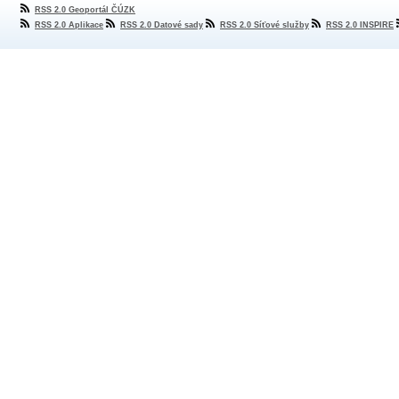
RSS 2.0 Geoportál ČÚZK
RSS 2.0 Aplikace
RSS 2.0 Datové sady
RSS 2.0 Síťové služby
RSS 2.0 INSPIRE