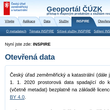
Geoportál ČÚZK
přístup k mapovým produktům a službám res
Vítejte
Aplikace
Data
Služby
INSPIRE
Otevřen
O metadatech
Témata INSPIRE
Síťové služby INSPIRE
Sdílení IN
Nyní jste zde:
INSPIRE
Otevřená data
Český úřad zeměměřický a katastrální (dále 
1. 1. 2020 prostorová data spadající do 
(včetně metadat) bezplatně na základě licen
BY 4.0
.