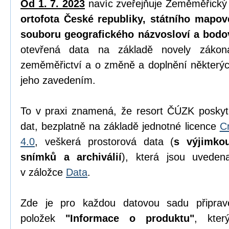
Od 1. 7. 2023
navíc zveřejňuje Zeměměřický
ortofota České republiky, státního mapov
souboru geografického názvosloví a bodo
otevřená data na základě novely zák
zeměměřictví a o změně a doplnění některýc
jeho zavedením.
To v praxi znamená, že resort ČÚZK poskyt
dat, bezplatně na základě jednotné licence
C
4.0
, veškerá prostorová data (
s výjimko
snímků a archiválií
), která jsou uvede
v záložce
Data
.
Zde je pro každou datovou sadu připrav
položek
"Informace o produktu"
, kter