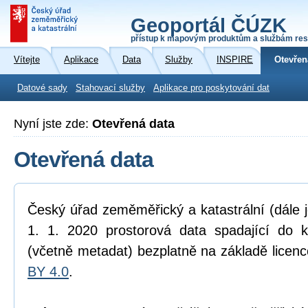
Geoportál ČÚZK
přístup k mapovým produktům a službám res
Vítejte
Aplikace
Data
Služby
INSPIRE
Otevřen
Datové sady
Stahovací služby
Aplikace pro poskytování dat
Nyní jste zde:
Otevřená data
Otevřená data
Český úřad zeměměřický a katastrální (dále 
1. 1. 2020 prostorová data spadající do 
(včetně metadat) bezplatně na základě licen
BY 4.0
.