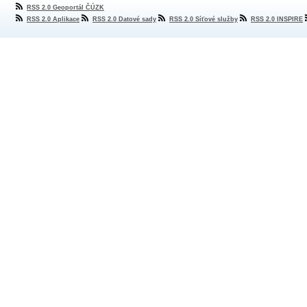
RSS 2.0 Geoportál ČÚZK
RSS 2.0 Aplikace
RSS 2.0 Datové sady
RSS 2.0 Síťové služby
RSS 2.0 INSPIRE