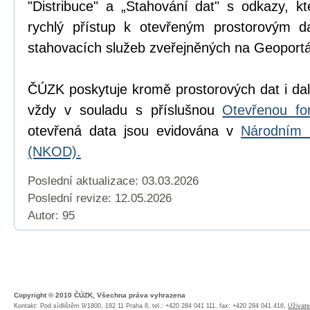
"Distribuce" a „Stahování dat" s odkazy, k
rychlý přístup k otevřeným prostorovým d
stahovacích služeb zveřejněných na Geoport
ČÚZK poskytuje kromě prostorových dat i dal
vždy v souladu s příslušnou
Otevřenou fo
otevřená data jsou evidována v
Národním 
(NKOD).
Poslední aktualizace: 03.03.2026
Poslední revize:
12.05.2026
Autor: 95
Copyright © 2010 ČÚZK, Všechna práva vyhrazena
Kontakt: Pod sídlištěm 9/1800, 182 11 Praha 8, tel.: +420 284 041 111, fax: +420 284 041 416,
Uživate