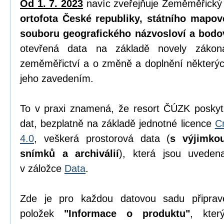
Od 1. 7. 2023
navíc zveřejňuje Zeměměřický
ortofota České republiky, státního mapov
souboru geografického názvosloví a bodo
otevřená data na základě novely zák
zeměměřictví a o změně a doplnění některýc
jeho zavedením.
To v praxi znamená, že resort ČÚZK poskyt
dat, bezplatně na základě jednotné licence
C
4.0
, veškerá prostorová data (
s výjimko
snímků a archiválií
), která jsou uvede
v záložce
Data
.
Zde je pro každou datovou sadu připrav
položek
"Informace o produktu"
, kter