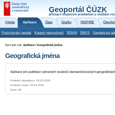
Geoportál ČÚZK
přístup k mapovým produktům a službám res
Vítejte
Aplikace
Data
Služby
INSPIRE
Otevřen
Poskytování geodat
Katastr nemovitostí
RÚIAN
DMVS
Geodetické ap
Nyní jste zde:
Aplikace / Geografická jména
Geografická jména
Aplikace pro publikaci vybraných souborů standardizovaných geografickýc
Poslední aktualizace: 03.03.2026
Poslední revize:
03.03.2026
Autor: 95