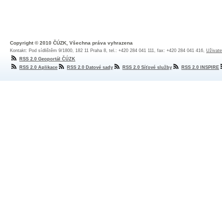
Copyright © 2010 ČÚZK, Všechna práva vyhrazena
Kontakt: Pod sídlištěm 9/1800, 182 11 Praha 8, tel.: +420 284 041 111, fax: +420 284 041 416,
Uživate
RSS 2.0 Geoportál ČÚZK
RSS 2.0 Aplikace
RSS 2.0 Datové sady
RSS 2.0 Síťové služby
RSS 2.0 INSPIRE