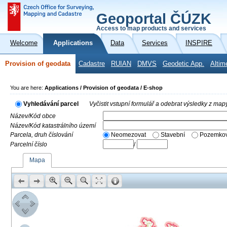
Geoportal ČÚZK
Access to map products and services
Welcome
Applications
Data
Services
INSPIRE
Provision of geodata
Cadastre
RUIAN
DMVS
Geodetic App.
Altim
You are here:
Applications / Provision of geodata / E-shop
Vyhledávání parcel
Vyčistit vstupní formulář a odebrat výsledky z map
Název/Kód obce
Název/Kód katastrálního území
Parcela, druh číslování
Neomezovat
Stavební
Pozemkov
Parcelní číslo
/
Mapa