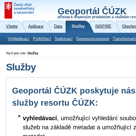
Geoportál ČÚZK
přístup k mapovým produktům a službám res
Vítejte
Aplikace
Data
Služby
INSPIRE
Otevřen
Vyhledávací
Prohlížecí
Stahovací
Geoprocessingové
Transformač
Nyní jste zde:
Služby
Služby
Geoportál ČÚZK poskytuje násl
služby resortu ČÚZK:
vyhledávací
, umožňující vyhledání soubo
služeb na základě metadat a umožňující 