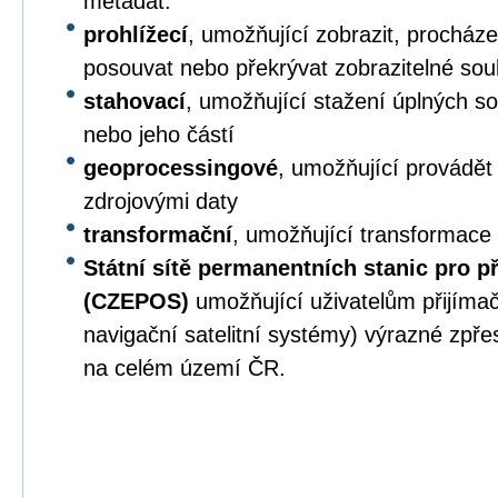
metadat.
prohlížecí
, umožňující zobrazit, procházet,
posouvat nebo překrývat zobrazitelné sou
stahovací
, umožňující stažení úplných s
nebo jeho částí
geoprocessingové
, umožňující provádět
zdrojovými daty
transformační
, umožňující transformace
Státní sítě permanentních stanic pro p
(CZEPOS)
umožňující uživatelům přijíma
navigační satelitní systémy) výrazné zpř
na celém území ČR.