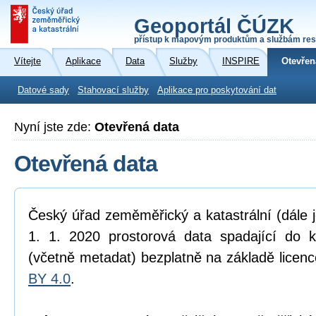
Geoportál ČÚZK
přístup k mapovým produktům a službám res
Vítejte
Aplikace
Data
Služby
INSPIRE
Otevřen
Datové sady
Stahovací služby
Aplikace pro poskytování dat
Nyní jste zde:
Otevřená data
Otevřená data
Český úřad zeměměřický a katastrální (dále 
1. 1. 2020 prostorová data spadající do 
(včetně metadat) bezplatně na základě licen
BY 4.0
.