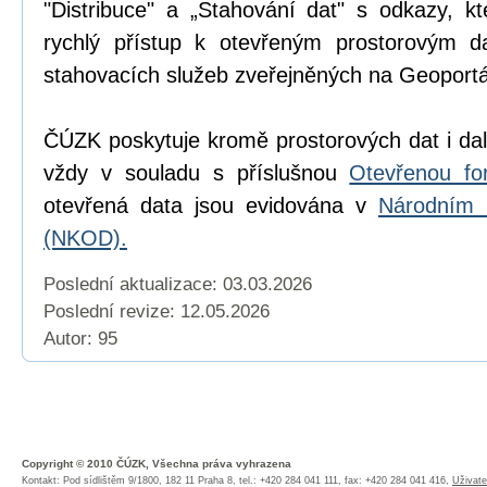
"Distribuce" a „Stahování dat" s odkazy, k
rychlý přístup k otevřeným prostorovým d
stahovacích služeb zveřejněných na Geoport
ČÚZK poskytuje kromě prostorových dat i dal
vždy v souladu s příslušnou
Otevřenou fo
otevřená data jsou evidována v
Národním 
(NKOD).
Poslední aktualizace: 03.03.2026
Poslední revize:
12.05.2026
Autor: 95
Copyright © 2010 ČÚZK, Všechna práva vyhrazena
Kontakt: Pod sídlištěm 9/1800, 182 11 Praha 8, tel.: +420 284 041 111, fax: +420 284 041 416,
Uživate