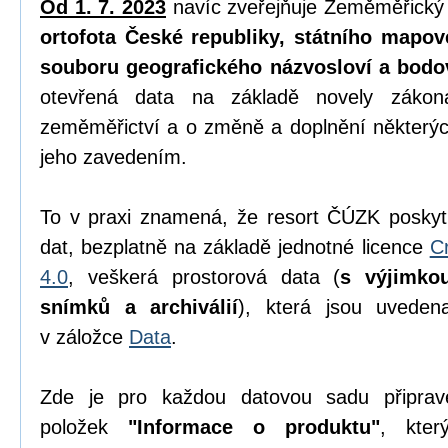
Od 1. 7. 2023
navíc zveřejňuje Zeměměřický
ortofota České republiky, státního mapov
souboru geografického názvosloví a bodo
otevřená data na základě novely zák
zeměměřictví a o změně a doplnění některýc
jeho zavedením.
To v praxi znamená, že resort ČÚZK poskyt
dat, bezplatně na základě jednotné licence
C
4.0
, veškerá prostorová data (
s výjimko
snímků a archiválií
), která jsou uvede
v záložce
Data
.
Zde je pro každou datovou sadu připrav
položek
"Informace o produktu"
, kter