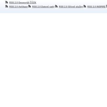
RSS 2.0 Geoportál ČÚZK
RSS 2.0 Aplikace
RSS 2.0 Datové sady
RSS 2.0 Síťové služby
RSS 2.0 INSPIRE