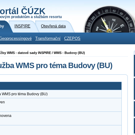
ortál ČÚZK
povým produktům a službám resortu
by
INSPIRE
Otevřená data
Geoprocessingové
Transformační
CZEPOS
 služby WMS - datové sady INSPIRE / WMS - Budovy (BU)
služba WMS pro téma Budovy (BU)
ba WMS pro téma Budovy (BU)
ven
anovena