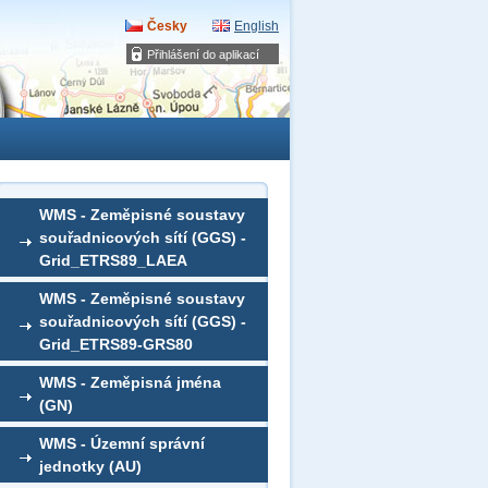
Česky
English
Přihlášení do aplikací
WMS - Zeměpisné soustavy
souřadnicových sítí (GGS) -
Grid_ETRS89_LAEA
WMS - Zeměpisné soustavy
souřadnicových sítí (GGS) -
Grid_ETRS89-GRS80
WMS - Zeměpisná jména
(GN)
WMS - Územní správní
jednotky (AU)