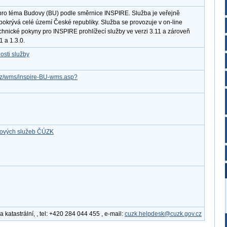
pro téma Budovy (BU) podle směrnice INSPIRE. Služba je veřejně
pokrývá celé území České republiky. Služba se provozuje v on-line
chnické pokyny pro INSPIRE prohlížecí služby ve verzi 3.11 a zároveň
 a 1.3.0.
osti služby
v.cz/wms/inspire-BU-wms.asp?
ťových služeb ČÚZK
katastrální, , tel: +420 284 044 455 , e-mail:
cuzk.helpdesk@cuzk.gov.cz