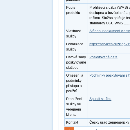
Popis
Prohlížecí služba (WMS) 
produktu
dostupná a bezúplatná a 
režimu. Služba splňuje te
standardy OGC WMS 1.1.1
Vlastnosti
Stáhnout dokument vlastn
služby
Lokalizace
https://services.cuzk.go
služby
Datové sady
Poskytovaná data
poskytované
službou
Omezení a
Podmínky poskytování sí
podmínky
přístupu a
použití
Prohlížení
Spustit službu
služby ve
veřejném
klientu
Kontakt
Český úřad zeměměřický a 