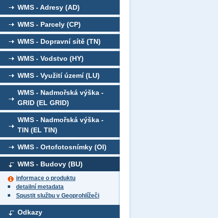
WMS - Adresy (AD)
WMS - Parcely (CP)
WMS - Dopravní sítě (TN)
WMS - Vodstvo (HY)
WMS - Využití území (LU)
WMS - Nadmořská výška -
GRID (EL GRID)
WMS - Nadmořská výška -
TIN (EL TIN)
WMS - Ortofotosnímky (OI)
WMS - Budovy (BU)
informace o produktu
detailní metadata
Spustit službu v Geoprohlížeči
Odkazy