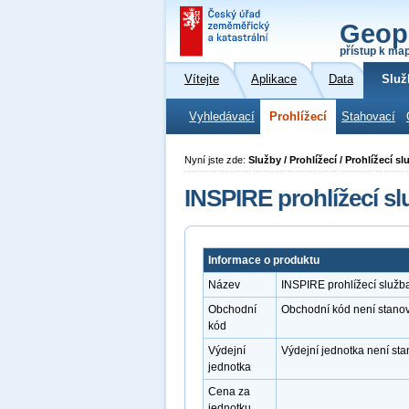
Geop
přístup k ma
Vítejte
Aplikace
Data
Služ
Vyhledávací
Prohlížecí
Stahovací
Nyní jste zde:
Služby / Prohlížecí / Prohlížecí
INSPIRE prohlížecí 
Informace o produktu
Název
INSPIRE prohlížecí služ
Obchodní
Obchodní kód není stano
kód
Výdejní
Výdejní jednotka není st
jednotka
Cena za
jednotku