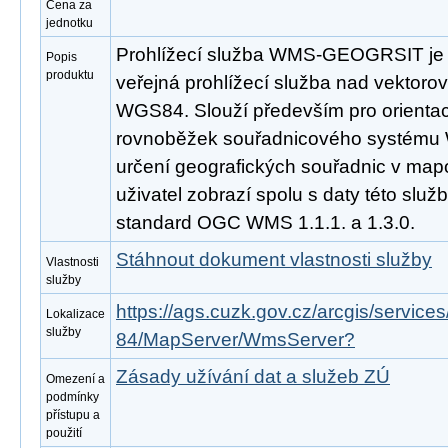
Cena za
jednotku
Prohlížecí služba WMS-GEOGRSIT je 
Popis
produktu
veřejná prohlížecí služba nad vektorov
WGS84. Slouží především pro orientaci 
rovnoběžek souřadnicového systému 
určení geografických souřadnic v map
uživatel zobrazí spolu s daty této služ
standard OGC WMS 1.1.1. a 1.3.0.
Stáhnout dokument vlastnosti služby
Vlastnosti
služby
https://ags.cuzk.gov.cz/arcgis/servic
Lokalizace
služby
84/MapServer/WmsServer?
Zásady užívání dat a služeb ZÚ
Omezení a
podmínky
přístupu a
použití