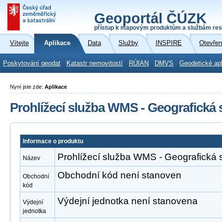
Geoportál ČÚZK
přístup k mapovým produktům a službám res
Vítejte
Aplikace
Data
Služby
INSPIRE
Otevřen
Poskytování geodat
Katastr nemovitostí
RÚIAN
DMVS
Geodetické ap
Nyní jste zde:
Aplikace
Prohlížecí služba WMS - Geografická
Informace o produktu
Prohlížecí služba WMS - Geografická
Název
Obchodní kód není stanoven
Obchodní
kód
Výdejní jednotka není stanovena
Výdejní
jednotka