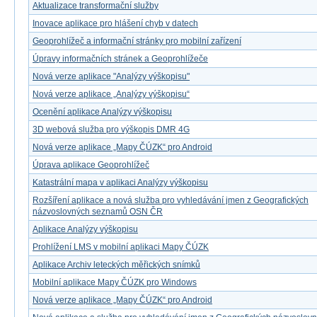
Aktualizace transformační služby
Inovace aplikace pro hlášení chyb v datech
Geoprohlížeč a informační stránky pro mobilní zařízení
Úpravy informačních stránek a Geoprohlížeče
Nová verze aplikace "Analýzy výškopisu"
Nová verze aplikace „Analýzy výškopisu“
Ocenění aplikace Analýzy výškopisu
3D webová služba pro výškopis DMR 4G
Nová verze aplikace „Mapy ČÚZK“ pro Android
Úprava aplikace Geoprohlížeč
Katastrální mapa v aplikaci Analýzy výškopisu
Rozšíření aplikace a nová služba pro vyhledávání jmen z Geografických
názvoslovných seznamů OSN ČR
Aplikace Analýzy výškopisu
Prohlížení LMS v mobilní aplikaci Mapy ČÚZK
Aplikace Archiv leteckých měřických snímků
Mobilní aplikace Mapy ČÚZK pro Windows
Nová verze aplikace „Mapy ČÚZK“ pro Android