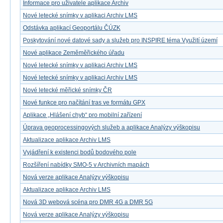
Informace pro uživatele aplikace Archiv
Nové letecké snímky v aplikaci Archiv LMS
Odstávka aplikací Geoportálu ČÚZK
Poskytování nové datové sady a služeb pro INSPIRE téma Využití území
Nové aplikace Zeměměřického úřadu
Nové letecké snímky v aplikaci Archiv LMS
Nové letecké snímky v aplikaci Archiv LMS
Nové letecké měřické snímky ČR
Nové funkce pro načítání tras ve formátu GPX
Aplikace „Hlášení chyb“ pro mobilní zařízení
Úprava geoprocessingových služeb a aplikace Analýzy výškopisu
Aktualizace aplikace Archiv LMS
Vyjádření k existenci bodů bodového pole
Rozšíření nabídky SMO-5 v Archivních mapách
Nová verze aplikace Analýzy výškopisu
Aktualizace aplikace Archiv LMS
Nová 3D webová scéna pro DMR 4G a DMR 5G
Nová verze aplikace Analýzy výškopisu