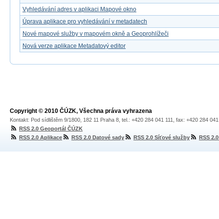
Vyhledávání adres v aplikaci Mapové okno
Úprava aplikace pro vyhledávání v metadatech
Nové mapové služby v mapovém okně a Geoprohlížeči
Nová verze aplikace Metadatový editor
Copyright © 2010 ČÚZK, Všechna práva vyhrazena
Kontakt: Pod sídlištěm 9/1800, 182 11 Praha 8, tel.: +420 284 041 111, fax: +420 284 04
RSS 2.0 Geoportál ČÚZK
RSS 2.0 Aplikace
RSS 2.0 Datové sady
RSS 2.0 Síťové služby
RSS 2.0