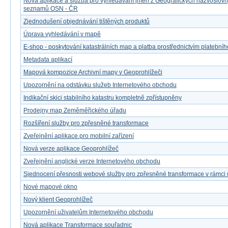
Nová aplikace a služba pro vyhledávání jmen z Geografických názvoslov
seznamů OSN - ČR
Zjednodušení objednávání tištěných produktů
Úprava vyhledávání v mapě
E-shop - poskytování katastrálních map a platba prostřednictvím platebníh
Metadata aplikací
Mapová kompozice Archivní mapy v Geoprohlížeči
Upozornění na odstávku služeb Internetového obchodu
Indikační skici stabilního katastru kompletně zpřístupněny
Prodejny map Zeměměřického úřadu
Rozšíření služby pro zpřesněné transformace
Zveřejnění aplikace pro mobilní zařízení
Nová verze aplikace Geoprohlížeč
Zveřejnění anglické verze Internetového obchodu
Sjednocení přesnosti webové služby pro zpřesněné transformace v rámci
Nové mapové okno
Nový klient Geoprohlížeč
Upozornění uživatelům Internetového obchodu
Nová aplikace Transformace souřadnic