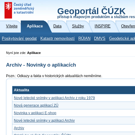
Geoportál ČÚZK
přístup k mapovým produktům a službám res
Vítejte
Aplikace
Data
Služby
INSPIRE
Otevřen
Poskytování geodat
Katastr nemovitostí
RÚIAN
DMVS
Geodetické ap
Nyní jste zde:
Aplikace
Archiv - Novinky o aplikacích
Pozn.: Odkazy a fakta v historických aktualitách neměníme.
Aktualita
Nové letecké snímky v aplikaci Archiv z roku 1979
Nová generace aplikací ZÚ
Novinka v aplikaci E-shop
Nové letecké snímky v aplikaci Archiv
Archiv