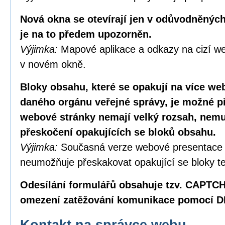
Nová okna se otevírají jen v odůvodněných
je na to předem upozorněn.
Výjimka:
Mapové aplikace a odkazy na cizí we
v novém okně.
Bloky obsahu, které se opakují na více w
daného orgánu veřejné správy, je možné p
webové stránky nemají velký rozsah, nemus
přeskočení opakujících se bloků obsahu.
Výjimka:
Současná verze webové presentace
neumožňuje přeskakovat opakující se bloky te
Odesílání formulářů obsahuje tzv. CAPTC
omezení zatěžování komunikace pomocí D
Kontakt na správce webu