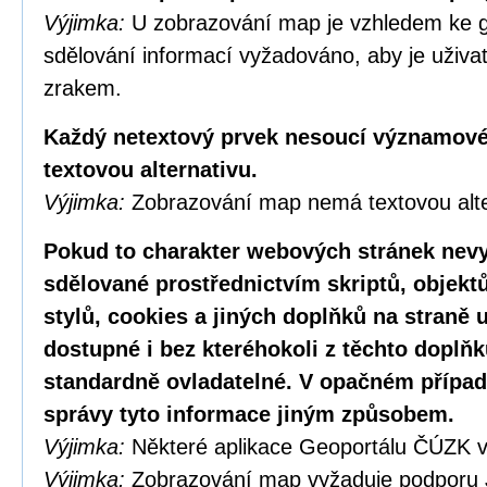
Výjimka:
U zobrazování map je vzhledem ke g
sdělování informací vyžadováno, aby je uživa
zrakem.
Každý netextový prvek nesoucí významové
textovou alternativu.
Výjimka:
Zobrazování map nemá textovou alte
Pokud to charakter webových stránek nevy
sdělované prostřednictvím skriptů, objekt
stylů, cookies a jiných doplňků na straně u
dostupné i bez kteréhokoli z těchto doplňk
standardně ovladatelné. V opačném případ
správy tyto informace jiným způsobem.
Výjimka:
Některé aplikace Geoportálu ČÚZK v
Výjimka:
Zobrazování map vyžaduje podporu 