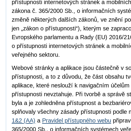
přístupnosti internetových stránek a mobilníc
zákona č. 365/2000 Sb., o informačních syst
změně některých dalších zákonů, ve znění po
jen „zákon o přístupnosti“), kterým se zapra
Evropského parlamentu a Rady (EU) 2016/210
o přístupnosti internetových stránek a mobilní
veřejného sektoru.
Webové stránky a aplikace jsou částečně v 
přístupnosti, a to z důvodu, že část obsahu 
aplikace, které neslouží k navigačním účelům
přístupnosti nevztahuje. Při tvorbě a správě
byla a je zohledněna přístupnost a bezbariér
splňovaly všechny zásady přístupnosti podle
1&2 (AA)
a
Pravidel přístupného webu
připrav
365/2000 Sb., o informačních systémech veře