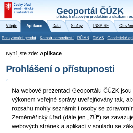
Geoportál ČÚZK
přístup k mapovým produktům a službám res
Vítejte
Aplikace
Data
Služby
INSPIRE
Otevřen
Poskytování geodat
Katastr nemovitostí
RÚIAN
DMVS
Geodetické ap
Nyní jste zde:
Aplikace
Prohlášení o přístupnosti
Na webové prezentaci Geoportálu ČÚZK jsou i
výkonem veřejné správy uveřejňovány tak, ab
rozsahu mohly seznámit i osoby se zdravotní
Zeměměřický úřad (dále jen „ZÚ“) se zavazuje
webových stránek a aplikací v souladu se zá