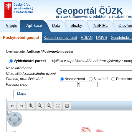
Geoportál ČÚZK
přístup k mapovým produktům a službám res
Vítejte
Aplikace
Data
Služby
INSPIRE
Otevřen
Poskytování geodat
Katastr nemovitostí
RÚIAN
DMVS
Geodetické 
Nyní jste zde:
Aplikace / Poskytování geodat
Vyhledávání parcel
Vyčistit vstupní formulář a odebrat výsledky z map
Název/Kód obce
Název/Kód katastrálního území
Parcela, druh číslování
Neomezovat
Stavební
Pozemkov
Parcelní číslo
/
Mapa