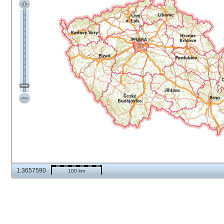
1:3657590
100 km