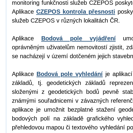
monitoring funkčnosti služeb CZEPOS poskyt
Aplikace
CZEPOS kontrola přesnosti
poskyt
služeb CZEPOS v různých lokalitách ČR.
Aplikace
Bodová pole vyjádření
umož
oprávněným uživatelům nemovitostí zjistit, z
se nacházejí v území dotčeném jejich stavební
Aplikace
Bodová pole vyhledání
je aplikací
základů, tj. geodetických základů repreze
složenými z geodetických bodů pevně stab
známými souřadnicemi v závazných referen
aplikace je umožnit bezplatné stažení geod
bodových polí na základě grafického vyhl
přehledovou mapou či textového vyhledání p