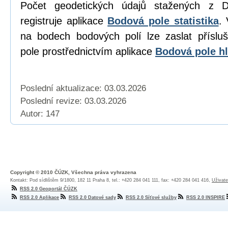
Počet geodetických údajů stažených z D
registruje aplikace
Bodová pole statistika
. 
na bodech bodových polí lze zaslat přísl
pole prostřednictvím aplikace
Bodová pole hl
Poslední aktualizace: 03.03.2026
Poslední revize:
03.03.2026
Autor: 147
Copyright © 2010 ČÚZK, Všechna práva vyhrazena
Kontakt: Pod sídlištěm 9/1800, 182 11 Praha 8, tel.: +420 284 041 111, fax: +420 284 041 416,
Uživate
RSS 2.0 Geoportál ČÚZK
RSS 2.0 Aplikace
RSS 2.0 Datové sady
RSS 2.0 Síťové služby
RSS 2.0 INSPIRE