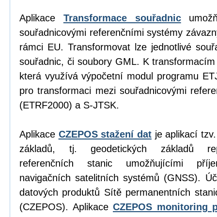
Aplikace
Transformace souřadnic
umožňu
souřadnicovými referenčními systémy závazn
rámci EU. Transformovat lze jednotlivé sou
souřadnic, či soubory GML. K transformacím
která využívá výpočetní modul programu E
pro transformaci mezi souřadnicovými refe
(ETRF2000) a S-JTSK.
Aplikace
CZEPOS stažení dat
je aplikací tz
základů, tj. geodetických základů re
referenčních stanic umožňujícími příj
navigačních satelitních systémů (GNSS). Úč
datových produktů Sítě permanentních stan
(CZEPOS). Aplikace
CZEPOS monitoring p