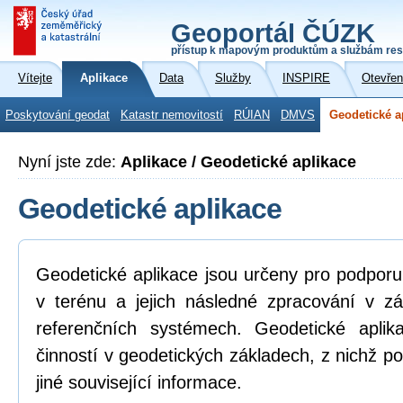
Geoportál ČÚZK
přístup k mapovým produktům a službám res
Vítejte
Aplikace
Data
Služby
INSPIRE
Otevřen
Poskytování geodat
Katastr nemovitostí
RÚIAN
DMVS
Geodetické a
Nyní jste zde:
Aplikace / Geodetické aplikace
Geodetické aplikace
Geodetické aplikace jsou určeny pro podpor
v terénu a jejich následné zpracování v z
referenčních systémech. Geodetické aplik
činností v geodetických základech, z nichž po
jiné související informace.