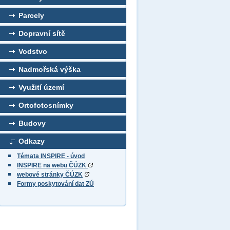
Parcely
Dopravní sítě
Vodstvo
Nadmořská výška
Využití území
Ortofotosnímky
Budovy
Odkazy
Témata INSPIRE - úvod
INSPIRE na webu ČÚZK
webové stránky ČÚZK
Formy poskytování dat ZÚ