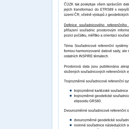
ČÚZK tak poskytuje všem správcům dat
jejich transformaci do ETRS89 s nejvyšš
území ČR, včetně výstupů z geodetických
Definice souřadnicového referenčního
přiřazení souřadnic prostorovým infor
pozici počátku, měřítko a orientaci souř
Téma Souřadnicové referenční systémy 
formou harmonizované datové sady, ale st
ostatních INSPIRE tématech.
Prostorová data jsou publikována ale
složených souřadnicových referenčních 
Trojrozměrné souřadnicové referenční s
trojrozměrné kartézské souřadnice
trojrozměrné geodetické souřadnic
elipsoidu GRS80.
Dvourozměrné souřadnicové referenční s
dvourozměrné geodetické souřadni
rovinné souřadnice následujících 