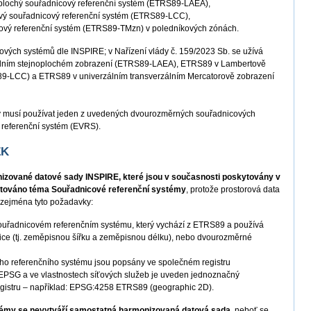
oplochý souřadnicový referenční systém (ETRS89-LAEA),
vý souřadnicový referenční systém (ETRS89-LCC),
cový referenční systém (ETRS89-TMzn) v poledníkových zónách.
ových systémů dle INSPIRE; v Nařízení vlády č. 159/2023 Sb. se užívá
lním stejnoplochém zobrazení (ETRS89-LAEA), ETRS89 v Lambertově
9-LCC) a ETRS89 v univerzálním transverzálním Mercatorově zobrazení
y musí používat jeden z uvedených dvourozměrných souřadnicových
 referenční systém (EVRS).
ZK
izované datové sady INSPIRE, které jsou v současnosti poskytovány v
ntováno téma Souřadnicové referenční systémy
, protože prostorová data
í zejména tyto požadavky:
souřadnicovém referenčním systému, který vychází z ETRS89 a používá
ce (tj. zeměpisnou šířku a zeměpisnou délku), nebo dvourozměrné
ho referenčního systému jsou popsány ve společném registru
 EPSG a ve vlastnostech síťových služeb je uveden jednoznačný
 registru – například: EPSG:4258 ETRS89 (geographic 2D).
témy se nevytváří samostatná harmonizovaná datová sada
, neboť se