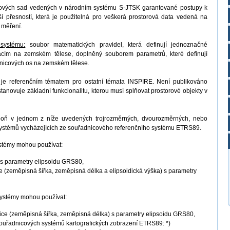
ových sad vedených v národním systému S-JTSK garantované postupy k
í přesností, která je použitelná pro veškerá prostorová data vedená na
 měření.
 systému:
soubor matematických pravidel, která definují jednoznačné
macím na zemském tělese, doplněný souborem parametrů, které definují
adnicových os na zemském tělese.
je referenčním tématem pro ostatní témata INSPIRE. Není publikováno
anovuje základní funkcionalitu, kterou musí splňovat prostorové objekty v
spoň v jednom z níže uvedených trojrozměrných, dvourozměrných, nebo
systémů vycházejících ze souřadnicového referenčního systému ETRS89.
ystémy mohou používat:
 s parametry elipsoidu GRS80,
e (zeměpisná šířka, zeměpisná délka a elipsoidická výška) s parametry
ystémy mohou používat:
ce (zeměpisná šířka, zeměpisná délka) s parametry elipsoidu GRS80,
souřadnicových systémů kartografických zobrazení ETRS89: *)