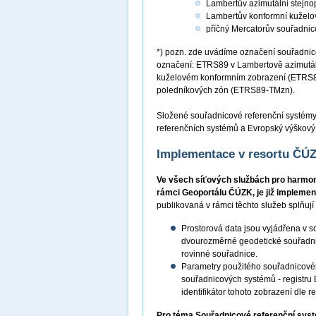
Lambertův azimutální stejn
Lambertův konformní kuželo
příčný Mercatorův souřadni
*) pozn. zde uvádíme označení souřadnic
označení: ETRS89 v Lambertově azimutá
kuželovém konformním zobrazení (ETRS8
poledníkových zón (ETRS89-TMzn).
Složené souřadnicové referenční systém
referenčních systémů a Evropský výškový
Implementace v resortu ČÚ
Ve všech síťových službách pro harmon
rámci Geoportálu ČÚZK, je již impleme
publikovaná v rámci těchto služeb splňuj
Prostorová data jsou vyjádřena v 
dvourozměrné geodetické souřadni
rovinné souřadnice.
Parametry použitého souřadnicové
souřadnicových systémů - registru
identifikátor tohoto zobrazení dle
Pro téma Souřadnicové referenční sys