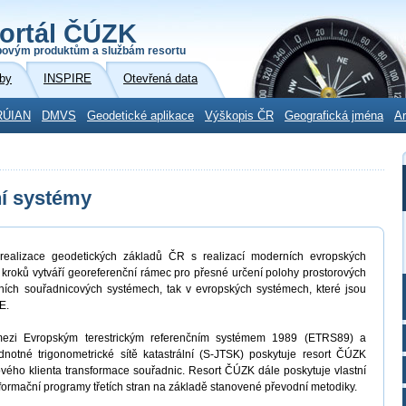
ortál ČÚZK
povým produktům a službám resortu
by
INSPIRE
Otevřená data
RÚIAN
DMVS
Geodetické aplikace
Výškopis ČR
Geografická jména
Ar
ní systémy
ealizace geodetických základů ČR s realizací moderních evropských
 kroků vytváří georeferenční rámec pro přesné určení polohy prostorových
ích souřadnicových systémech, tak v evropských systémech, které jsou
E.
 mezi Evropským terestrickým referenčním systémem 1989 (ETRS89) a
tné trigonometrické sítě katastrální (S-JTSK) poskytuje resort ČÚZK
ého klienta transformace souřadnic. Resort ČÚZK dále poskytuje vlastní
formační programy třetích stran na základě stanovené převodní metodiky.