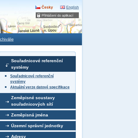
Česky
English
Přihlášení do aplikací
chiválie
Souřadnicové referenční
systémy
Souřadnicové referenční
systémy
Aktuální verze datové specifikace
Zeměpisné soustavy
souřadnicových sítí
Zeměpisná jména
Územní správní jednotky
Adresy