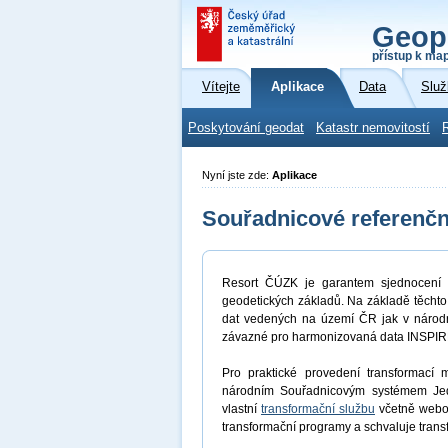
Geop
přístup k ma
Vítejte
Aplikace
Data
Služ
Poskytování geodat
Katastr nemovitostí
Nyní jste zde:
Aplikace
Souřadnicové referenč
Resort ČÚZK je garantem sjednocení r
geodetických základů. Na základě těchto
dat vedených na území ČR jak v národn
závazné pro harmonizovaná data INSPIR
Pro praktické provedení transformací
národním Souřadnicovým systémem Jedno
vlastní
transformační službu
včetně webov
transformační programy a schvaluje trans