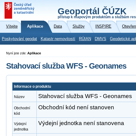
Geoportál ČÚZK
přístup k mapovým produktům a službám res
Vítejte
Aplikace
Data
Služby
INSPIRE
Otevřen
Poskytování geodat
Katastr nemovitostí
RÚIAN
DMVS
Geodetické ap
Nyní jste zde:
Aplikace
Stahovací služba WFS - Geonames
Informace o produktu
Stahovací služba WFS - Geonames
Název
Obchodní kód není stanoven
Obchodní
kód
Výdejní jednotka není stanovena
Výdejní
jednotka