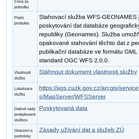
Cena za
jednotku
Stahovací služba WFS-GEONAMES je
Popis
produktu
poskytování dat databáze geografic
republiky (Geonames). Služba umožň
opakované stahování těchto dat z pe
publikační databáze ve formátu GML 
standard OGC WFS 2.0.0.
Stáhnout dokument vlastnosti služby
Vlastnosti
služby
https://ags.cuzk.gov.cz/arcgis/se
Lokalizace
služby
s/MapServer/WFSServer
Poskytovaná data
Datové sady
poskytované
službou
Zásady užívání dat a služeb ZÚ
Omezení a
podmínky