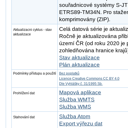
souřadnicové systémy S-
ETRS89-TM34N. Pro stažen
komprimovány (ZIP).
Celá datová série je aktual
Aktualizacni cyklus - stav
aktualizace
Ročně je aktualizována přib
území ČR (od roku 2020 je p
zohledňována hranice krajů
Stav aktualizace
Plán aktualizace
Podmínky přístupu a použití
Bez poplatků
Licence Creative Commons CC BY 4.0
Dle Vyhlášky č. 31/1995 Sb.
Mapová aplikace
Prohlížení dat
Služba WMTS
Služba WMS
Služba Atom
Stahování dat
Export výřezu dat