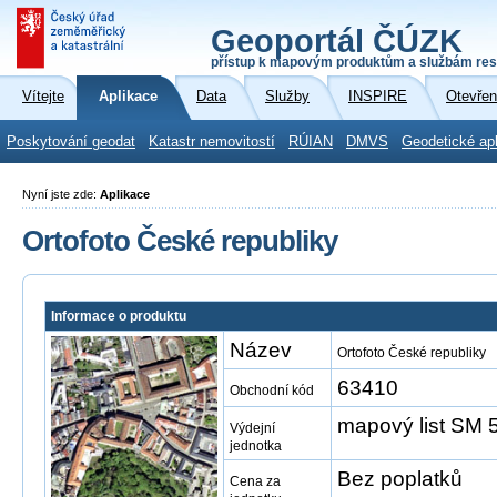
Geoportál ČÚZK
přístup k mapovým produktům a službám res
Vítejte
Aplikace
Data
Služby
INSPIRE
Otevřen
Poskytování geodat
Katastr nemovitostí
RÚIAN
DMVS
Geodetické ap
Nyní jste zde:
Aplikace
Ortofoto České republiky
Informace o produktu
Název
Ortofoto České republiky
63410
Obchodní kód
mapový list SM 5
Výdejní
jednotka
Bez poplatků
Cena za