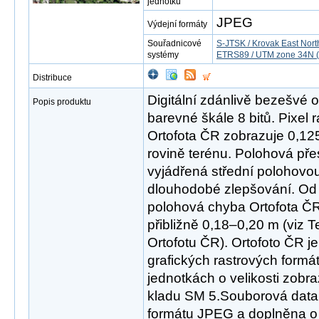
jednotku
JPEG
Výdejní formáty
Souřadnicové
S-JTSK / Krovak East Nort
systémy
ETRS89 / UTM zone 34N (
Distribuce
Digitální zdánlivě bezešvé o
Popis produktu
barevné škále 8 bitů. Pixel
Ortofota ČR zobrazuje 0,12
rovině terénu. Polohová pře
vyjádřená střední polohovo
dlouhodobé zlepšování. Od 
polohová chyba Ortofota ČR 
přibližně 0,18–0,20 m (viz 
Ortofotu ČR). Ortofoto ČR je
grafických rastrových form
jednotkách o velikosti zobra
kladu SM 5.Souborová data
formátu JPEG a doplněna o