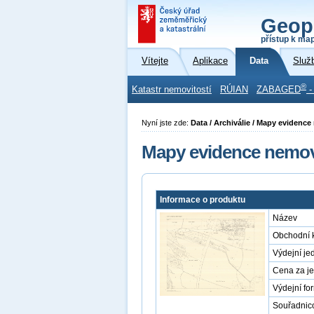
Geop
přístup k ma
Vítejte
Aplikace
Data
Služ
®
Katastr nemovitostí
RÚIAN
ZABAGED
-
Nyní jste zde:
Data / Archiválie / Mapy evidence
Mapy evidence nemovi
Informace o produktu
Název
Obchodní 
Výdejní je
Cena za j
Výdejní fo
Souřadnic