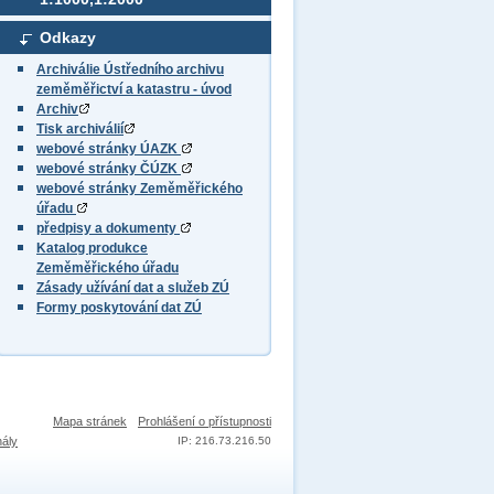
Odkazy
Archiválie Ústředního archivu
zeměměřictví a katastru - úvod
Archiv
Tisk archiválií
webové stránky ÚAZK
webové stránky ČÚZK
webové stránky Zeměměřického
úřadu
předpisy a dokumenty
Katalog produkce
Zeměměřického úřadu
Zásady užívání dat a služeb ZÚ
Formy poskytování dat ZÚ
Mapa stránek
Prohlášení o přístupnosti
nály
IP: 216.73.216.50