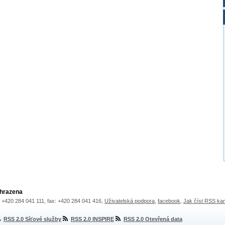
yhrazena
.: +420 284 041 111, fax: +420 284 041 416,
Uživatelská podpora
,
facebook
,
Jak číst RSS ka
RSS 2.0 Síťové služby
RSS 2.0 INSPIRE
RSS 2.0 Otevřená data