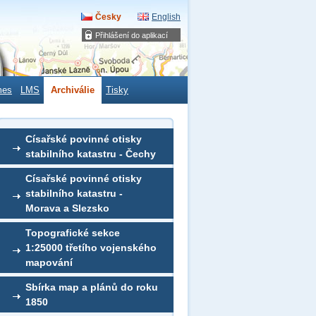
Česky
English
Přihlášení do aplikací
mes
LMS
Archiválie
Tisky
Císařské povinné otisky
stabilního katastru - Čechy
Císařské povinné otisky
stabilního katastru -
Morava a Slezsko
Topografické sekce
1:25000 třetího vojenského
mapování
Sbírka map a plánů do roku
1850