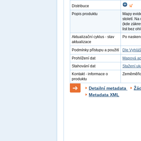
Distribuce
Popis produktu
Mapy evide
století. Na
(kde zákre
list bez oh
Aktualizační cyklus - stav
Po naskenov
aktualizace
Podmínky přístupu a použití
Dle Vyhláš
Prohlížení dat
Mapová ap
Stahování dat
Stažení u
Kontakt - informace o
Zeměměřick
produktu
Detailní metadata
Žá
Metadata XML