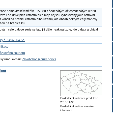
nce nemovitostí v měřítku 1:2880 z šedesátých až osmdesátých let 20.
 rozdíl od dřívějších katastrálních map nejsou vyhotoveny jako ostrovní
s končil na hranici katastrálního území), ale obsah pokrývá celý mapový
ledu na hranice k.ú.
ání celé datové série se tato již dále neaktualizuje, jde o data archiválií.
ky č. 645/2004 Sb.
likace
kázkového souboru
ý úřad, e-mail:
ZU-obchod@cuzk.gov.cz
dost
Poslední aktualizace produktu:
2016-11-30
Poslední aktualizace/revize
informací: