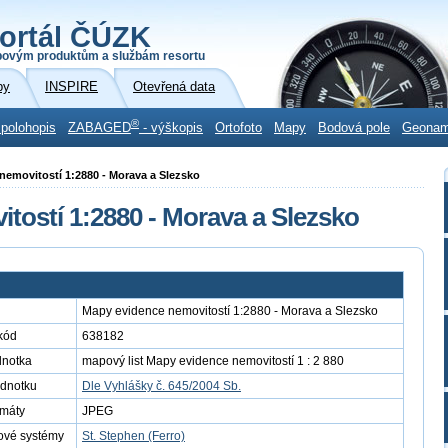
ortál ČÚZK
povým produktům a službám resortu
by
INSPIRE
Otevřená data
®
 polohopis
ZABAGED
- výškopis
Ortofoto
Mapy
Bodová pole
Geona
 nemovitostí 1:2880 - Morava a Slezsko
tostí 1:2880 - Morava a Slezsko
Mapy evidence nemovitostí 1:2880 - Morava a Slezsko
kód
638182
dnotka
mapový list Mapy evidence nemovitostí 1 : 2 880
ednotku
Dle Vyhlášky č. 645/2004 Sb.
rmáty
JPEG
ové systémy
St. Stephen (Ferro)