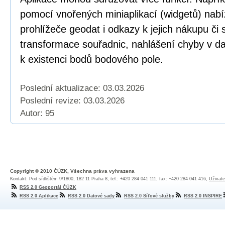
pomocí vnořených miniaplikací (widgetů) nabí
prohlížeče geodat i odkazy k jejich nákupu či
transformace souřadnic, nahlášení chyby v dat
k existenci bodů bodového pole.
Poslední aktualizace: 03.03.2026
Poslední revize:
03.03.2026
Autor: 95
Copyright © 2010 ČÚZK, Všechna práva vyhrazena
Kontakt: Pod sídlištěm 9/1800, 182 11 Praha 8, tel.: +420 284 041 111, fax: +420 284 041 416,
Uživate
RSS 2.0 Geoportál ČÚZK
RSS 2.0 Aplikace
RSS 2.0 Datové sady
RSS 2.0 Síťové služby
RSS 2.0 INSPIRE