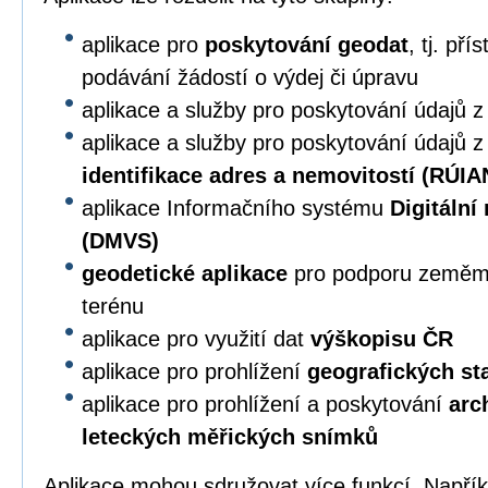
aplikace pro
poskytování geodat
, tj. př
podávání žádostí o výdej či úpravu
aplikace a služby pro poskytování údajů 
aplikace a služby pro poskytování údajů 
identifikace adres a nemovitostí (RÚIA
aplikace Informačního systému
Digitální
(DMVS)
geodetické aplikace
pro podporu zeměmě
terénu
aplikace pro využití dat
výškopisu ČR
aplikace pro prohlížení
geografických s
aplikace pro prohlížení a poskytování
arc
leteckých měřických snímků
Aplikace mohou sdružovat více funkcí. Napří