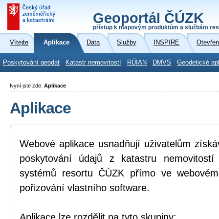
Geoportál ČÚZK
přístup k mapovým produktům a službám res
Vítejte
Aplikace
Data
Služby
INSPIRE
Otevřen
Poskytování geodat
Katastr nemovitostí
RÚIAN
DMVS
Geodetické ap
Nyní jste zde:
Aplikace
Aplikace
Webové aplikace usnadňují uživatelům získá
poskytování údajů z katastru nemovitostí
systémů resortu ČÚZK přímo ve webovém p
pořizování vlastního software.
Aplikace lze rozdělit na tyto skupiny: