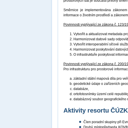
prostorových dat je součástí přílohy směr
Směrnice je implementována zákonem č
informace o životním prostředí a zákonem
Povinnosti vyplývající ze zákona č. 123/1
Vytvořit a aktualizovat metadata p
Harmonizovat datové sady odpovíd
Vytvořit interoperabilní síťové služ
Harmonizovat poskytování datových
O infrastruktuře poskytovat inform
Povinnosti vyplývající ze zákona č. 200/1
Pro infrastrukturu pro prostorové informace
základní státní mapová díla pro veř
geodetické údaje o zařízeních geo
databáze,
ortofotosnímky území celé republiky
databázový soubor geografického 
Aktivity resortu ČÚZ
Člen poradní skupiny při E
Druhý místopředseda KOVIN 