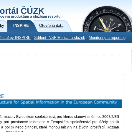
ortál ČÚZK
povým produktům a službám resortu
žby
INSPIRE
Otevřená data
é služby INSPIRE
Sdílení INSPIRE dat a služeb
Monitoring a reporting
informace v Evropském společenství, pro kterou stanoví směrnice 2007/2/ES
ury pro prostorové informace v Evropském společenství pro účely politik
í a politik nebo činností, které mohou mít vliv na životní prostředí. Rozsah