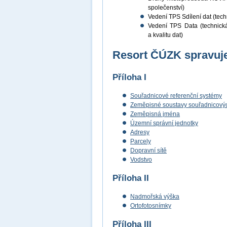
společenství)
Vedení TPS Sdílení dat (techn
Vedení TPS Data (technická 
a kvalitu dat)
Resort ČÚZK spravuje
Příloha I
Souřadnicové referenční systémy
Zeměpisné soustavy souřadnicových
Zeměpisná jména
Územní správní jednotky
Adresy
Parcely
Dopravní sítě
Vodstvo
Příloha II
Nadmořská výška
Ortofotosnímky
Příloha III