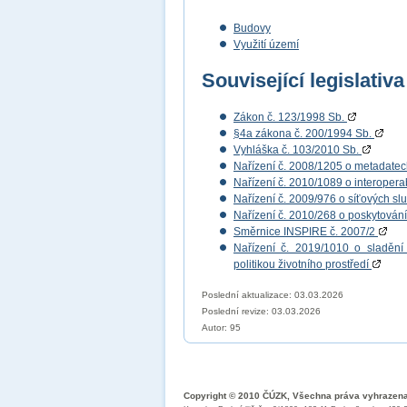
Budovy
Využití území
Související legislativa
Zákon č. 123/1998 Sb.
§4a zákona č. 200/1994 Sb.
Vyhláška č. 103/2010 Sb.
Nařízení č. 2008/1205 o metadate
Nařízení č. 2010/1089 o interopera
Nařízení č. 2009/976 o síťových s
Nařízení č. 2010/268 o poskytován
Směrnice INSPIRE č. 2007/2
Nařízení č. 2019/1010 o sladění 
politikou životního prostředí
Poslední aktualizace: 03.03.2026
Poslední revize:
03.03.2026
Autor: 95
Copyright © 2010 ČÚZK, Všechna práva vyhrazen