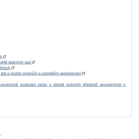
ch
bilitě datových sad
lužbách
í dat a služeb orgánům a subjektům společenství
povinnosti podávání zpráv v oblasti právních předpisů souvisejících s
a