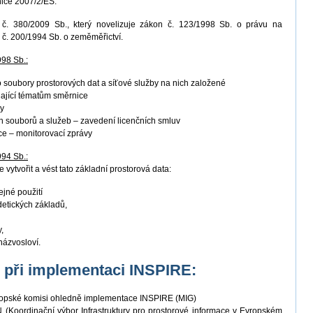
nice 2007/2/ES.
. 380/2009 Sb., který novelizuje zákon č. 123/1998 Sb. o právu na
 č. 200/1994 Sb. o zeměměřictví.
998 Sb.:
ro soubory prostorových dat a síťové služby na nich založené
ající tématům směrnice
by
 souborů a služeb – zavedení licenčních smluv
ace – monitorovací zprávy
994 Sb.:
 vytvořit a vést tato základní prostorová data:
ejné použití
detických základů,
,
názvosloví.
K při implementaci INSPIRE:
vropské komisi ohledně implementace INSPIRE (MIG)
(Koordinační výbor Infrastruktury pro prostorové informace v Evropském