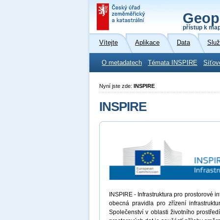
Geop
přístup k ma
Vítejte
Aplikace
Data
Slu
O metadatech
Témata INSPIRE
Síťov
Nyní jste zde:
INSPIRE
INSPIRE
INSPIRE - Infrastruktura pro prostorové 
obecná pravidla pro zřízení infrastrukt
Společenství v oblasti životního prostřed