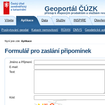
Geoportál ČÚZK
přístup k mapovým produktům a službám res
Vítejte
Aplikace
Data
Služby
INSPIRE
Otevřen
Poskytování geodat
Katastr nemovitostí
RÚIAN
DMVS
Geodetické ap
Nyní jste zde:
Aplikace
Formulář pro zaslání připomínek
Jméno a Příjmení:
E-mail:
Text:
Kód: