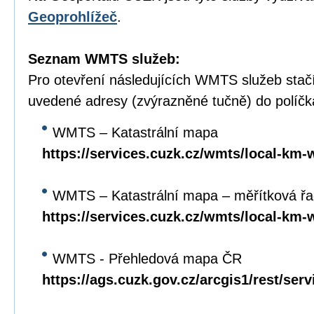
Geoprohlížeč
.
Seznam WMTS služeb:
Pro otevření následujících WMTS služeb stačí
uvedené adresy (zvýrazněné tučně) do políč
WMTS – Katastrální mapa
https://services.cuzk.cz/wmts/local-km-
WMTS – Katastrální mapa – měřítková ř
https://services.cuzk.cz/wmts/local-km
WMTS - Přehledová mapa ČR
https://ags.cuzk.gov.cz/arcgis1/rest/se