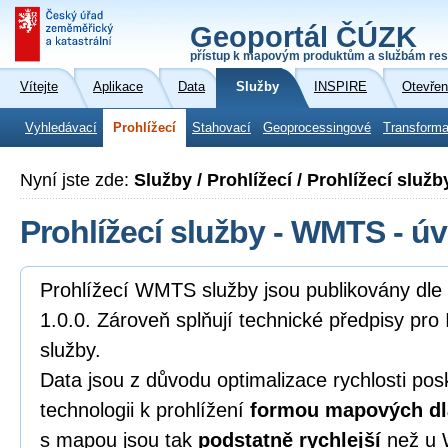
Geoportál ČÚZK
přístup k mapovým produktům a službám res
Vítejte
Aplikace
Data
Služby
INSPIRE
Otevřen
Vyhledávací
Prohlížecí
Stahovací
Geoprocessingové
Transforma
Nyní jste zde:
Služby / Prohlížecí / Prohlížecí služ
Prohlížecí služby - WMTS - ú
Prohlížecí WMTS služby jsou publikovány d
1.0.0. Zároveň splňují technické předpisy pro
služby.
Data jsou z důvodu optimalizace rychlosti pos
technologii k prohlížení
formou mapových dl
s mapou jsou tak
podstatně rychlejší
než u 