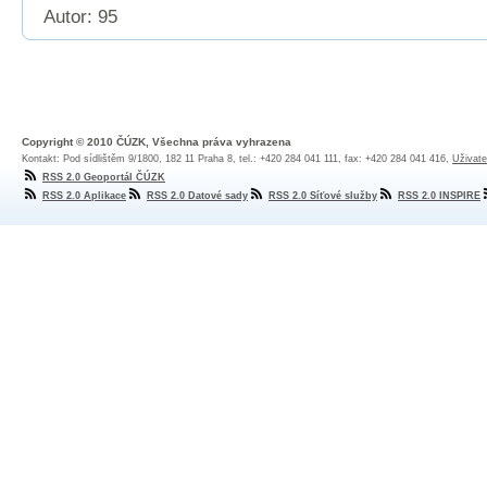
Autor: 95
Copyright © 2010 ČÚZK, Všechna práva vyhrazena
Kontakt: Pod sídlištěm 9/1800, 182 11 Praha 8, tel.: +420 284 041 111, fax: +420 284 041 416,
Uživate
RSS 2.0 Geoportál ČÚZK
RSS 2.0 Aplikace
RSS 2.0 Datové sady
RSS 2.0 Síťové služby
RSS 2.0 INSPIRE