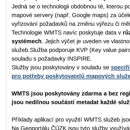
Jedná se o technologii obdobnou té, kterou p
mapové servery (např. Google maps) za účel
vyřizování požadavků na změnu výřezu či mě
Technologie WMTS navíc poskytuje data v
rů
systémech
. Jejich výčet je uveden ve vlastno
služeb.Služba podporuje KVP (Key value pairs)
souladu s požadavky INSPIRE.
Služby jsou poskytovány v souladu se
specif
pro potřeby poskytovatelů mapových služ
WMTS jsou poskytovány zdarma a bez regi
jsou nedílnou součástí metadat každé služ
Příklady aplikací pro využití WMTS služeb j
Na Geoportálu ČÚZK jsou tyto služby využívá