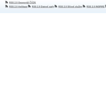
RSS 2.0 Geoportál ČÚZK
RSS 2.0 Aplikace
RSS 2.0 Datové sady
RSS 2.0 Síťové služby
RSS 2.0 INSPIRE