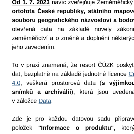
Od 1. 7. 2023
navíc zveřejňuje Zeměměřický
ortofota České republiky, státního mapov
souboru geografického názvosloví a bodo
otevřená data na základě novely zák
zeměměřictví a o změně a doplnění některýc
jeho zavedením.
To v praxi znamená, že resort ČÚZK poskyt
dat, bezplatně na základě jednotné licence
C
4.0
, veškerá prostorová data (
s výjimko
snímků a archiválií
), která jsou uvede
v záložce
Data
.
Zde je pro každou datovou sadu připrav
položek
"Informace o produktu"
, kter