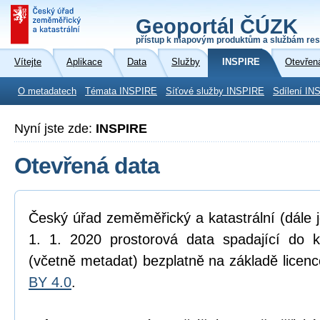
Geoportál ČÚZK
přístup k mapovým produktům a službám res
Vítejte
Aplikace
Data
Služby
INSPIRE
Otevřen
O metadatech
Témata INSPIRE
Síťové služby INSPIRE
Sdílení IN
Nyní jste zde:
INSPIRE
Otevřená data
Český úřad zeměměřický a katastrální (dále 
1. 1. 2020 prostorová data spadající do 
(včetně metadat) bezplatně na základě licen
BY 4.0
.