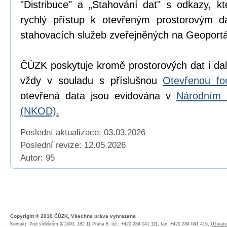
"Distribuce" a „Stahování dat" s odkazy, k
rychlý přístup k otevřeným prostorovým d
stahovacích služeb zveřejněných na Geoport
ČÚZK poskytuje kromě prostorových dat i dal
vždy v souladu s příslušnou
Otevřenou fo
otevřená data jsou evidována v
Národním 
(NKOD).
Poslední aktualizace: 03.03.2026
Poslední revize:
12.05.2026
Autor: 95
Copyright © 2010 ČÚZK, Všechna práva vyhrazena
Kontakt: Pod sídlištěm 9/1800, 182 11 Praha 8, tel.: +420 284 041 111, fax: +420 284 041 416,
Uživate