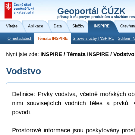
Geoportál ČÚZK
přístup k mapovým produktům a službám res
Vítejte
Aplikace
Data
Služby
INSPIRE
Otevřen
O metadatech
Témata INSPIRE
Síťové služby INSPIRE
Sdílení I
Nyní jste zde:
INSPIRE / Témata INSPIRE / Vodstvo
Vodstvo
Definice:
Prvky vodstva, včetně mořských obl
nimi souvisejících vodních těles a prvků, 
povodí.
Prostorové informace jsou poskytovány prost