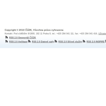
Copyright © 2010 ČÚZK, Všechna práva vyhrazena
Kontakt: Pod sídlištěm 9/1800, 182 11 Praha 8, tel.: +420 284 041 111, fax: +420 284 041 416,
Uživate
RSS 2.0 Geoportál ČÚZK
RSS 2.0 Aplikace
RSS 2.0 Datové sady
RSS 2.0 Síťové služby
RSS 2.0 INSPIRE