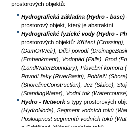
prostorových objektů:
Hydrografická základna (Hydro - base)
prostorový objekt, který je abstraktní.
Hydrografické fyzické vody (Hydro - Ph
prostorových objektů:
Křížení (Crossing),
(DamOrWeir), Dílčí povodí (DrainageBasi
(Embankment), Vodopád (Falls), Brod (Fo
(LandWaterBoundary), Plavební komora (L
Povodí řeky (RiverBasin), Pobřeží (Shore
(ShorelineConstruction), Jez (Sluice), Sto
(StandingWater), Vodní tok (Watercourse
Hydro - Network
s typy prostorových obj
(HydroNode), Segment vodních toků (Wat
Posloupnost segmentů vodních toků (Wa