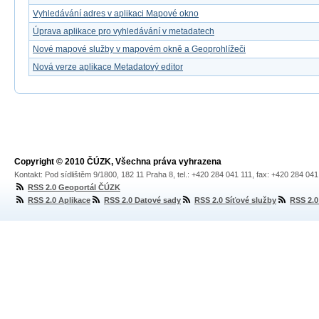
Vyhledávání adres v aplikaci Mapové okno
Úprava aplikace pro vyhledávání v metadatech
Nové mapové služby v mapovém okně a Geoprohlížeči
Nová verze aplikace Metadatový editor
Copyright © 2010 ČÚZK, Všechna práva vyhrazena
Kontakt: Pod sídlištěm 9/1800, 182 11 Praha 8, tel.: +420 284 041 111, fax: +420 284 04
RSS 2.0 Geoportál ČÚZK
RSS 2.0 Aplikace
RSS 2.0 Datové sady
RSS 2.0 Síťové služby
RSS 2.0