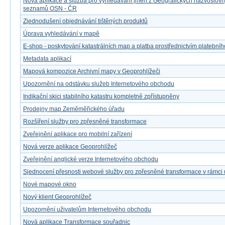
Nová aplikace a služba pro vyhledávání jmen z Geografických názvoslov
seznamů OSN - ČR
Zjednodušení objednávání tištěných produktů
Úprava vyhledávání v mapě
E-shop - poskytování katastrálních map a platba prostřednictvím platebníh
Metadata aplikací
Mapová kompozice Archivní mapy v Geoprohlížeči
Upozornění na odstávku služeb Internetového obchodu
Indikační skici stabilního katastru kompletně zpřístupněny
Prodejny map Zeměměřického úřadu
Rozšíření služby pro zpřesněné transformace
Zveřejnění aplikace pro mobilní zařízení
Nová verze aplikace Geoprohlížeč
Zveřejnění anglické verze Internetového obchodu
Sjednocení přesnosti webové služby pro zpřesněné transformace v rámci
Nové mapové okno
Nový klient Geoprohlížeč
Upozornění uživatelům Internetového obchodu
Nová aplikace Transformace souřadnic