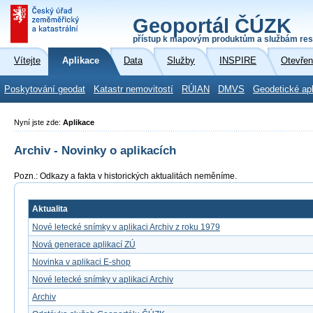
Geoportál ČÚZK
přístup k mapovým produktům a službám res
Vítejte
Aplikace
Data
Služby
INSPIRE
Otevřen
Poskytování geodat
Katastr nemovitostí
RÚIAN
DMVS
Geodetické ap
Nyní jste zde:
Aplikace
Archiv - Novinky o aplikacích
Pozn.: Odkazy a fakta v historických aktualitách neměníme.
Aktualita
Nové letecké snímky v aplikaci Archiv z roku 1979
Nová generace aplikací ZÚ
Novinka v aplikaci E-shop
Nové letecké snímky v aplikaci Archiv
Archiv