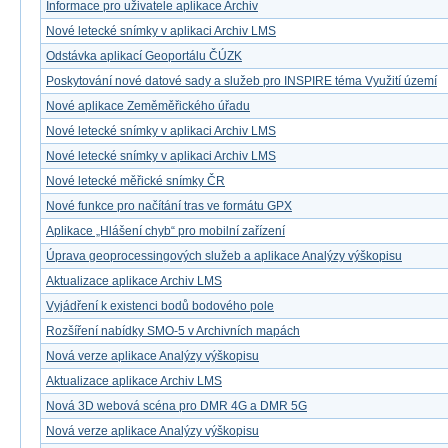
Informace pro uživatele aplikace Archiv
Nové letecké snímky v aplikaci Archiv LMS
Odstávka aplikací Geoportálu ČÚZK
Poskytování nové datové sady a služeb pro INSPIRE téma Využití území
Nové aplikace Zeměměřického úřadu
Nové letecké snímky v aplikaci Archiv LMS
Nové letecké snímky v aplikaci Archiv LMS
Nové letecké měřické snímky ČR
Nové funkce pro načítání tras ve formátu GPX
Aplikace „Hlášení chyb“ pro mobilní zařízení
Úprava geoprocessingových služeb a aplikace Analýzy výškopisu
Aktualizace aplikace Archiv LMS
Vyjádření k existenci bodů bodového pole
Rozšíření nabídky SMO-5 v Archivních mapách
Nová verze aplikace Analýzy výškopisu
Aktualizace aplikace Archiv LMS
Nová 3D webová scéna pro DMR 4G a DMR 5G
Nová verze aplikace Analýzy výškopisu