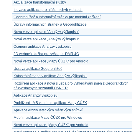
Aktualizace transformační služby
Inovace aplikace pro hlášení chyb v datech
Geoprohlížeč a informační stránky pro mobilní zařízení
Úpravy informačních stránek a Geoprohlížeče
Nová verze aplikace "Analýzy výškopisu"
Nová verze aplikace „Analýzy výškopisu“
Ocenění aplikace Analýzy výškopisu
3D webová služba pro výškopis DMR 4G
Nová verze aplikace „Mapy ČÚZK“ pro Android
Úprava aplikace Geoprohlížeč
Katastrální mapa v aplikaci Analýzy výškopisu
Rozšíření aplikace a nová služba pro vyhledávání jmen z Geografických
názvoslovných seznamů OSN ČR
Aplikace Analýzy výškopisu
Prohlížení LMS v mobilní aplikaci Mapy ČÚZK
Aplikace Archiv leteckých měřických snímků
Mobilní aplikace Mapy ČÚZK pro Windows
Nová verze aplikace „Mapy ČÚZK“ pro Android