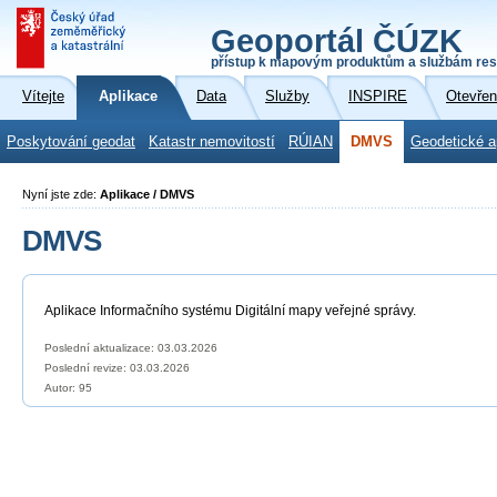
Geoportál ČÚZK
přístup k mapovým produktům a službám res
Vítejte
Aplikace
Data
Služby
INSPIRE
Otevřen
Poskytování geodat
Katastr nemovitostí
RÚIAN
DMVS
Geodetické a
Nyní jste zde:
Aplikace / DMVS
DMVS
Aplikace Informačního systému Digitální mapy veřejné správy.
Poslední aktualizace: 03.03.2026
Poslední revize:
03.03.2026
Autor: 95