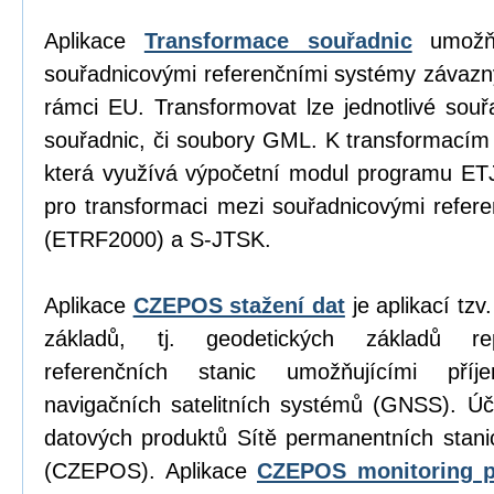
Aplikace
Transformace souřadnic
umožňu
souřadnicovými referenčními systémy závazn
rámci EU. Transformovat lze jednotlivé sou
souřadnic, či soubory GML. K transformacím
která využívá výpočetní modul programu E
pro transformaci mezi souřadnicovými refe
(ETRF2000) a S-JTSK.
Aplikace
CZEPOS stažení dat
je aplikací tz
základů, tj. geodetických základů re
referenčních stanic umožňujícími příj
navigačních satelitních systémů (GNSS). Úč
datových produktů Sítě permanentních stan
(CZEPOS). Aplikace
CZEPOS monitoring p