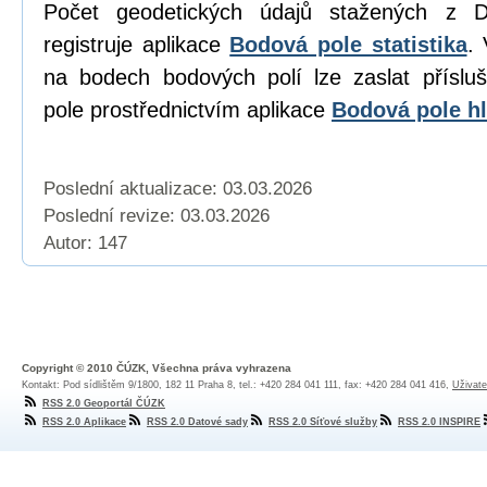
Počet geodetických údajů stažených z D
registruje aplikace
Bodová pole statistika
. 
na bodech bodových polí lze zaslat přísl
pole prostřednictvím aplikace
Bodová pole hl
Poslední aktualizace: 03.03.2026
Poslední revize:
03.03.2026
Autor: 147
Copyright © 2010 ČÚZK, Všechna práva vyhrazena
Kontakt: Pod sídlištěm 9/1800, 182 11 Praha 8, tel.: +420 284 041 111, fax: +420 284 041 416,
Uživate
RSS 2.0 Geoportál ČÚZK
RSS 2.0 Aplikace
RSS 2.0 Datové sady
RSS 2.0 Síťové služby
RSS 2.0 INSPIRE