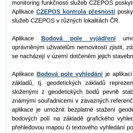
monitoring funkčnosti služeb CZEPOS poskyt
Aplikace
CZEPOS kontrola přesnosti
poskyt
služeb CZEPOS v různých lokalitách ČR.
Aplikace
Bodová pole vyjádření
umož
oprávněným uživatelům nemovitostí zjistit, z
se nacházejí v území dotčeném jejich stavební
Aplikace
Bodová pole vyhledání
je aplikací
základů, tj. geodetických základů repreze
složenými z geodetických bodů pevně stab
známými souřadnicemi v závazných referen
aplikace je umožnit bezplatné stažení geod
bodových polí na základě grafického vyhl
přehledovou mapou či textového vyhledání p