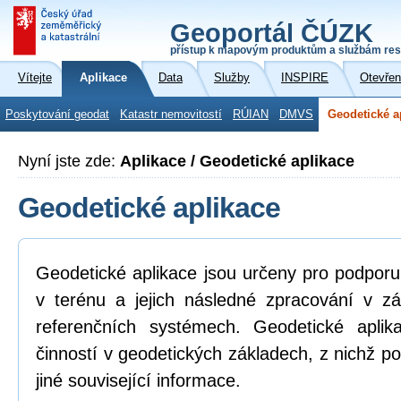
Geoportál ČÚZK
přístup k mapovým produktům a službám res
Vítejte
Aplikace
Data
Služby
INSPIRE
Otevřen
Poskytování geodat
Katastr nemovitostí
RÚIAN
DMVS
Geodetické a
Nyní jste zde:
Aplikace / Geodetické aplikace
Geodetické aplikace
Geodetické aplikace jsou určeny pro podpor
v terénu a jejich následné zpracování v z
referenčních systémech. Geodetické aplik
činností v geodetických základech, z nichž po
jiné související informace.