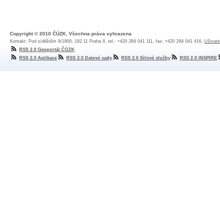
Copyright © 2010 ČÚZK, Všechna práva vyhrazena
Kontakt: Pod sídlištěm 9/1800, 182 11 Praha 8, tel.: +420 284 041 111, fax: +420 284 041 416,
Uživate
RSS 2.0 Geoportál ČÚZK
RSS 2.0 Aplikace
RSS 2.0 Datové sady
RSS 2.0 Síťové služby
RSS 2.0 INSPIRE