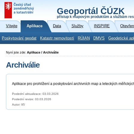
Geoportál ČÚZK
přístup k mapovým produktům a službám res
Vítejte
Aplikace
Data
Služby
INSPIRE
Otevřen
Poskytování geodat
Katastr nemovitostí
RÚIAN
DMVS
Geodetické ap
Nyní jste zde:
Aplikace / Archiválie
Archiválie
Aplikace pro prohlížení a poskytování archivních map a leteckých měřickýc
Poslední aktualizace: 03.03.2026
Poslední revize:
03.03.2026
Autor: 95