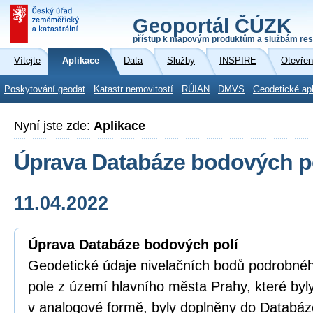
Geoportál ČÚZK
přístup k mapovým produktům a službám res
Vítejte
Aplikace
Data
Služby
INSPIRE
Otevřen
Poskytování geodat
Katastr nemovitostí
RÚIAN
DMVS
Geodetické ap
Nyní jste zde:
Aplikace
Úprava Databáze bodových p
11.04.2022
Úprava Databáze bodových polí
Geodetické údaje nivelačních bodů podrobn
pole z území hlavního města Prahy, které by
v analogové formě, byly doplněny do Databáz