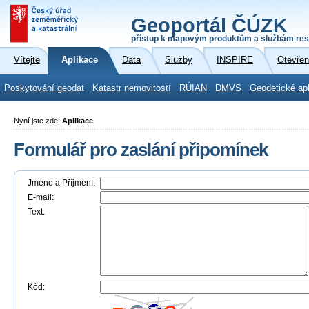
Geoportál ČÚZK
přístup k mapovým produktům a službám res
Vítejte
Aplikace
Data
Služby
INSPIRE
Otevřen
Poskytování geodat
Katastr nemovitostí
RÚIAN
DMVS
Geodetické ap
Nyní jste zde:
Aplikace
Formulář pro zaslání připomínek
Jméno a Příjmení:
E-mail:
Text:
Kód: