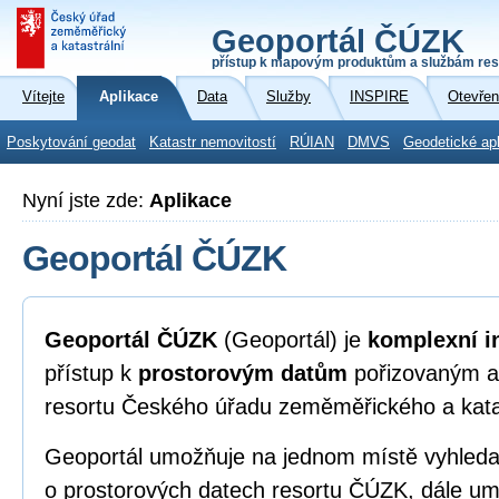
Geoportál ČÚZK
přístup k mapovým produktům a službám res
Vítejte
Aplikace
Data
Služby
INSPIRE
Otevřen
Poskytování geodat
Katastr nemovitostí
RÚIAN
DMVS
Geodetické ap
Nyní jste zde:
Aplikace
Geoportál ČÚZK
Geoportál ČÚZK
(Geoportál) je
komplexní i
přístup k
prostorovým datům
pořizovaným a
resortu Českého úřadu zeměměřického a kata
Geoportál umožňuje na jednom místě vyhleda
o prostorových datech resortu ČÚZK, dále umo