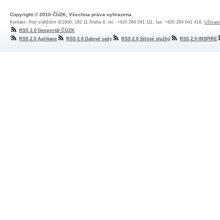
Copyright © 2010 ČÚZK, Všechna práva vyhrazena
Kontakt: Pod sídlištěm 9/1800, 182 11 Praha 8, tel.: +420 284 041 111, fax: +420 284 041 416,
Uživate
RSS 2.0 Geoportál ČÚZK
RSS 2.0 Aplikace
RSS 2.0 Datové sady
RSS 2.0 Síťové služby
RSS 2.0 INSPIRE