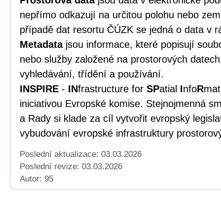
Prostorová data
jsou data v elektronické po
nepřímo odkazují na určitou polohu nebo zem
případě dat resortu ČÚZK se jedná o data v r
Metadata
jsou informace, které popisují soub
nebo služby založené na prostorových datech 
vyhledávání, třídění a používání.
INSPIRE
-
IN
frastructure for
SP
atial
I
nfo
R
mat
iniciativou Evropské komise. Stejnojmenná s
a Rady si klade za cíl vytvořit evropský legisl
vybudování evropské infrastruktury prostorov
Poslední aktualizace: 03.03.2026
Poslední revize:
03.03.2026
Autor: 95