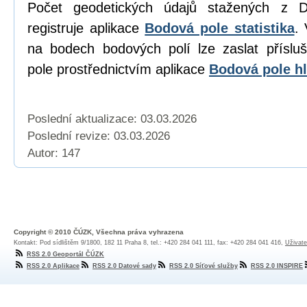
Počet geodetických údajů stažených z D
registruje aplikace
Bodová pole statistika
. 
na bodech bodových polí lze zaslat přísl
pole prostřednictvím aplikace
Bodová pole hl
Poslední aktualizace: 03.03.2026
Poslední revize:
03.03.2026
Autor: 147
Copyright © 2010 ČÚZK, Všechna práva vyhrazena
Kontakt: Pod sídlištěm 9/1800, 182 11 Praha 8, tel.: +420 284 041 111, fax: +420 284 041 416,
Uživate
RSS 2.0 Geoportál ČÚZK
RSS 2.0 Aplikace
RSS 2.0 Datové sady
RSS 2.0 Síťové služby
RSS 2.0 INSPIRE