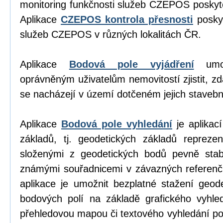
monitoring funkčnosti služeb CZEPOS poskyt
Aplikace
CZEPOS kontrola přesnosti
poskyt
služeb CZEPOS v různých lokalitách ČR.
Aplikace
Bodová pole vyjádření
umož
oprávněným uživatelům nemovitostí zjistit, z
se nacházejí v území dotčeném jejich stavební
Aplikace
Bodová pole vyhledání
je aplikací
základů, tj. geodetických základů repreze
složenými z geodetických bodů pevně stab
známými souřadnicemi v závazných referen
aplikace je umožnit bezplatné stažení geod
bodových polí na základě grafického vyhl
přehledovou mapou či textového vyhledání p