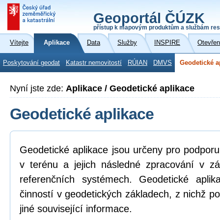
Geoportál ČÚZK
přístup k mapovým produktům a službám res
Vítejte
Aplikace
Data
Služby
INSPIRE
Otevřen
Poskytování geodat
Katastr nemovitostí
RÚIAN
DMVS
Geodetické a
Nyní jste zde:
Aplikace / Geodetické aplikace
Geodetické aplikace
Geodetické aplikace jsou určeny pro podpor
v terénu a jejich následné zpracování v z
referenčních systémech. Geodetické aplik
činností v geodetických základech, z nichž po
jiné související informace.