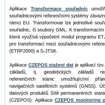
Aplikace
Transformace souřadnic
umožňu
souřadnicovými referenčními systémy závazn
rámci EU. Transformovat lze jednotlivé sou
souřadnic, či soubory GML. K transformacím
která využívá výpočetní modul programu E
pro transformaci mezi souřadnicovými refe
(ETRF2000) a S-JTSK.
Aplikace
CZEPOS stažení dat
je aplikací tz
základů, tj. geodetických základů re
referenčních stanic umožňujícími příj
navigačních satelitních systémů (GNSS). Úč
datových produktů Sítě permanentních stan
(CZEPOS). Aplikace
CZEPOS monitoring p