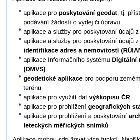
aplikace pro
poskytování geodat
, tj. př
podávání žádostí o výdej či úpravu
aplikace a služby pro poskytování údajů 
aplikace a služby pro poskytování údajů 
identifikace adres a nemovitostí (RÚIA
aplikace Informačního systému
Digitální
(DMVS)
geodetické aplikace
pro podporu zeměmě
terénu
aplikace pro využití dat
výškopisu ČR
aplikace pro prohlížení
geografických s
aplikace pro prohlížení a poskytování
arc
leteckých měřických snímků
Aplikace mohou sdružovat více funkcí. Napří