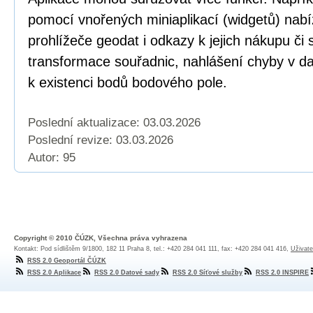
pomocí vnořených miniaplikací (widgetů) nabí
prohlížeče geodat i odkazy k jejich nákupu či
transformace souřadnic, nahlášení chyby v dat
k existenci bodů bodového pole.
Poslední aktualizace: 03.03.2026
Poslední revize:
03.03.2026
Autor: 95
Copyright © 2010 ČÚZK, Všechna práva vyhrazena
Kontakt: Pod sídlištěm 9/1800, 182 11 Praha 8, tel.: +420 284 041 111, fax: +420 284 041 416,
Uživate
RSS 2.0 Geoportál ČÚZK
RSS 2.0 Aplikace
RSS 2.0 Datové sady
RSS 2.0 Síťové služby
RSS 2.0 INSPIRE