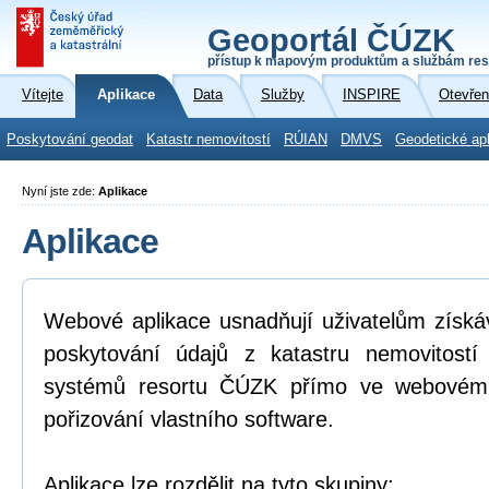
Geoportál ČÚZK
přístup k mapovým produktům a službám res
Vítejte
Aplikace
Data
Služby
INSPIRE
Otevřen
Poskytování geodat
Katastr nemovitostí
RÚIAN
DMVS
Geodetické ap
Nyní jste zde:
Aplikace
Aplikace
Webové aplikace usnadňují uživatelům získá
poskytování údajů z katastru nemovitostí
systémů resortu ČÚZK přímo ve webovém p
pořizování vlastního software.
Aplikace lze rozdělit na tyto skupiny: