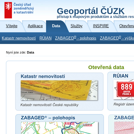
Geoportál ČÚZK
přístup k mapovým produktům a službám res
Vítejte
Aplikace
Data
Služby
INSPIRE
Otevřen
®
®
Katastr nemovitostí
RÚIAN
ZABAGED
- polohopis
ZABAGED
- výšk
Nyní jste zde:
Data
Otevřená data