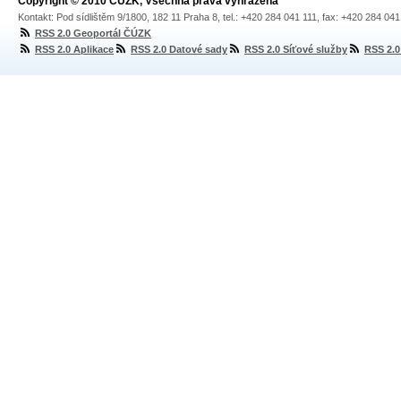
Copyright © 2010 ČÚZK, Všechna práva vyhrazena
Kontakt: Pod sídlištěm 9/1800, 182 11 Praha 8, tel.: +420 284 041 111, fax: +420 284 04
RSS 2.0 Geoportál ČÚZK
RSS 2.0 Aplikace
RSS 2.0 Datové sady
RSS 2.0 Síťové služby
RSS 2.0