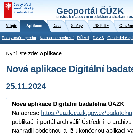
Geoportál ČÚZK
přístup k mapovým produktům a službám res
Vítejte
Aplikace
Data
Služby
INSPIRE
Otevřen
Poskytování geodat
Katastr nemovitostí
RÚIAN
DMVS
Geodetické ap
Nyní jste zde:
Aplikace
Nová aplikace Digitální bada
25.11.2024
Nová aplikace Digitální badatelna ÚAZK
Na adrese
https://uazk.cuzk.gov.cz/badatelna
publikační portál archiválií Ústředního archiv
Nahradil obdobnou a již ukončenou aplikaci