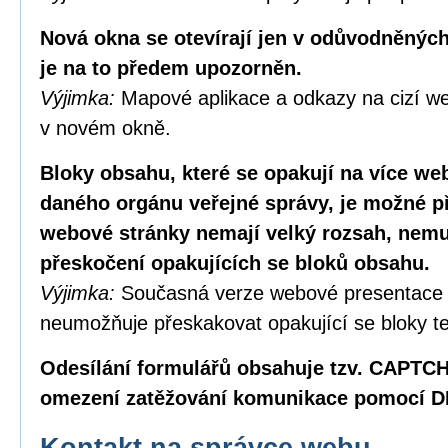
Nová okna se otevírají jen v odůvodněných
je na to předem upozorněn.
Výjimka:
Mapové aplikace a odkazy na cizí we
v novém okně.
Bloky obsahu, které se opakují na více w
daného orgánu veřejné správy, je možné p
webové stránky nemají velký rozsah, nemus
přeskočení opakujících se bloků obsahu.
Výjimka:
Současná verze webové presentace
neumožňuje přeskakovat opakující se bloky te
Odesílání formulářů obsahuje tzv. CAPTC
omezení zatěžování komunikace pomocí D
Kontakt na správce webu