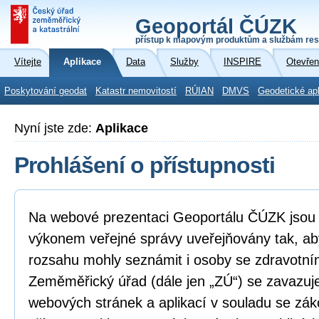
Geoportál ČÚZK
přístup k mapovým produktům a službám res
Vítejte
Aplikace
Data
Služby
INSPIRE
Otevřen
Poskytování geodat
Katastr nemovitostí
RÚIAN
DMVS
Geodetické ap
Nyní jste zde:
Aplikace
Prohlášení o přístupnosti
Na webové prezentaci Geoportálu ČÚZK jsou i
výkonem veřejné správy uveřejňovány tak, ab
rozsahu mohly seznámit i osoby se zdravotní
Zeměměřický úřad (dále jen „ZÚ“) se zavazuje
webových stránek a aplikací v souladu se zá