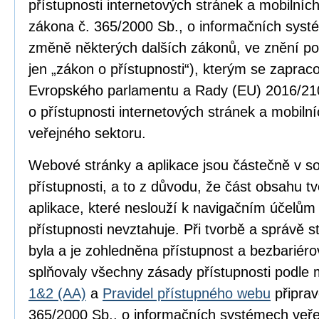
přístupnosti internetových stránek a mobilníc
zákona č. 365/2000 Sb., o informačních syst
změně některých dalších zákonů, ve znění po
jen „zákon o přístupnosti“), kterým se zapra
Evropského parlamentu a Rady (EU) 2016/210
o přístupnosti internetových stránek a mobilní
veřejného sektoru.
Webové stránky a aplikace jsou částečně v 
přístupnosti, a to z důvodu, že část obsahu 
aplikace, které neslouží k navigačním účelům
přístupnosti nevztahuje. Při tvorbě a správě
byla a je zohledněna přístupnost a bezbariér
splňovaly všechny zásady přístupnosti podle
1&2 (AA)
a
Pravidel přístupného webu
připrav
365/2000 Sb., o informačních systémech veře