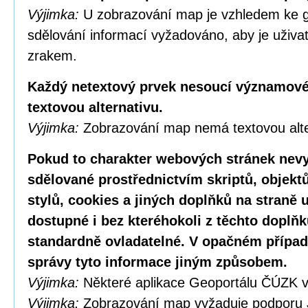
Výjimka:
U zobrazování map je vzhledem ke g
sdělování informací vyžadováno, aby je uživa
zrakem.
Každý netextový prvek nesoucí významové
textovou alternativu.
Výjimka:
Zobrazování map nemá textovou alte
Pokud to charakter webových stránek nevy
sdělované prostřednictvím skriptů, objekt
stylů, cookies a jiných doplňků na straně u
dostupné i bez kteréhokoli z těchto doplňk
standardně ovladatelné. V opačném případ
správy tyto informace jiným způsobem.
Výjimka:
Některé aplikace Geoportálu ČÚZK v
Výjimka:
Zobrazování map vyžaduje podporu 