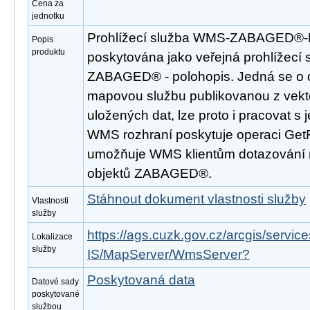
Cena za
jednotku
Prohlížecí služba WMS-ZABAGED®
Popis
produktu
poskytována jako veřejná prohlížecí 
ZABAGED® - polohopis. Jedná se o 
mapovou službu publikovanou z vek
uložených dat, lze proto i pracovat s 
WMS rozhraní poskytuje operaci GetF
umožňuje WMS klientům dotazování 
objektů ZABAGED®.
Stáhnout dokument vlastnosti služby
Vlastnosti
služby
https://ags.cuzk.gov.cz/arcgis/se
Lokalizace
služby
IS/MapServer/WmsServer?
Poskytovaná data
Datové sady
poskytované
službou