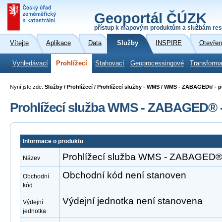
Geoportál ČÚZK
přístup k mapovým produktům a službám res
Vítejte
Aplikace
Data
Služby
INSPIRE
Otevřen
Vyhledávací
Prohlížecí
Stahovací
Geoprocessingové
Transforma
Nyní jste zde:
Služby / Prohlížecí / Prohlížecí služby - WMS / WMS - ZABAGED® - 
Prohlížecí služba WMS - ZABAGED® -
Informace o produktu
Prohlížecí služba WMS - ZABAGED® 
Název
Obchodní kód není stanoven
Obchodní
kód
Výdejní jednotka není stanovena
Výdejní
jednotka