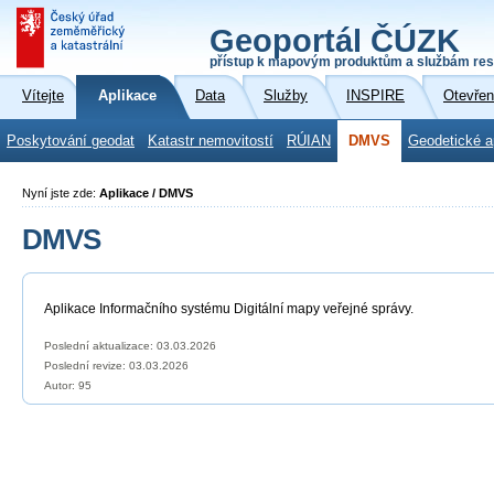
Geoportál ČÚZK
přístup k mapovým produktům a službám res
Vítejte
Aplikace
Data
Služby
INSPIRE
Otevřen
Poskytování geodat
Katastr nemovitostí
RÚIAN
DMVS
Geodetické a
Nyní jste zde:
Aplikace / DMVS
DMVS
Aplikace Informačního systému Digitální mapy veřejné správy.
Poslední aktualizace: 03.03.2026
Poslední revize:
03.03.2026
Autor: 95