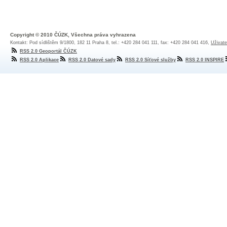
Copyright © 2010 ČÚZK, Všechna práva vyhrazena
Kontakt: Pod sídlištěm 9/1800, 182 11 Praha 8, tel.: +420 284 041 111, fax: +420 284 041 416,
Uživate
RSS 2.0 Geoportál ČÚZK
RSS 2.0 Aplikace
RSS 2.0 Datové sady
RSS 2.0 Síťové služby
RSS 2.0 INSPIRE