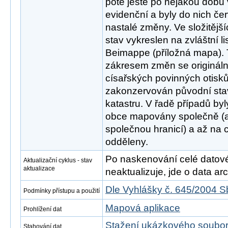
poté ještě po nějakou dobu
evidenční a byly do nich č
nastalé změny. Ve složitějš
stav vykreslen na zvláštní l
Beimappe (příložná mapa).
zákresem změn se origináln
císařských povinných otisků
zakonzervován původní sta
katastru. V řadě případů by
obce mapovány společně (
společnou hranicí) a až na c
odděleny.
Po naskenování celé datové s
Aktualizační cyklus - stav
aktualizace
neaktualizuje, jde o data arch
Dle Vyhlášky č. 645/2004 S
Podmínky přístupu a použití
Mapová aplikace
Prohlížení dat
Stažení ukázkového soubo
Stahování dat