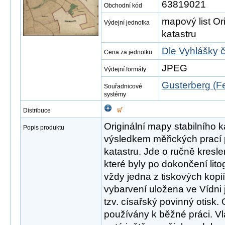
63819021
Obchodní kód
mapový list Or
Výdejní jednotka
katastru
Dle Vyhlášky 
Cena za jednotku
JPEG
Výdejní formáty
Gusterberg (Fe
Souřadnicové
systémy
Distribuce
Originální mapy stabilního 
Popis produktu
výsledkem měřických prací p
katastru. Jde o ručně kres
které byly po dokončení lit
vždy jedna z tiskových kopi
vybarvení uložena ve Vídni 
tzv. císařský povinný otisk. 
používány k běžné práci. Vla