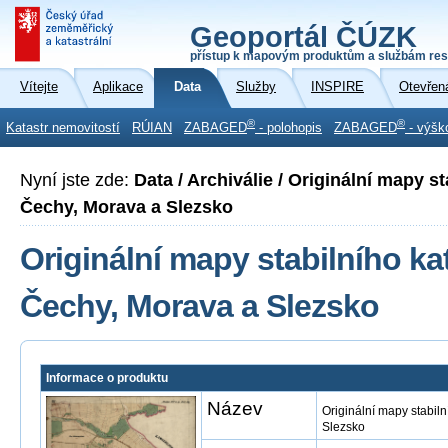
Geoportál ČÚZK
přístup k mapovým produktům a službám res
Vítejte
Aplikace
Data
Služby
INSPIRE
Otevřen
®
®
Katastr nemovitostí
RÚIAN
ZABAGED
- polohopis
ZABAGED
- výšk
Nyní jste zde:
Data / Archiválie / Originální mapy st
Čechy, Morava a Slezsko
Originální mapy stabilního ka
Čechy, Morava a Slezsko
Informace o produktu
Název
Originální mapy stabil
Slezsko