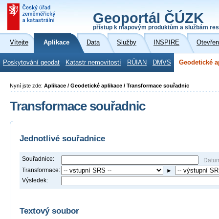
Geoportál ČÚZK
přístup k mapovým produktům a službám res
Vítejte
Aplikace
Data
Služby
INSPIRE
Otevřen
Poskytování geodat
Katastr nemovitostí
RÚIAN
DMVS
Geodetické a
Nyní jste zde:
Aplikace / Geodetické aplikace / Transformace souřadnic
Transformace souřadnic
Jednotlivé souřadnice
Souřadnice:
Datu
Transformace:
►
Výsledek:
Textový soubor