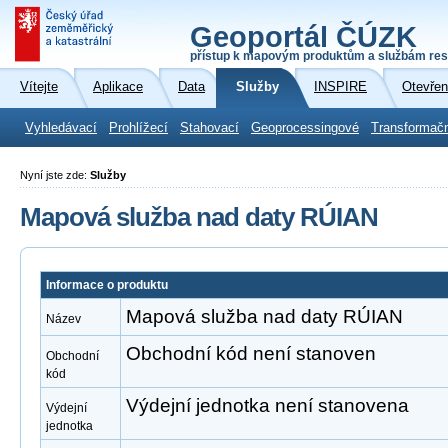
Geoportál ČÚZK
přístup k mapovým produktům a službám res
Vítejte
Aplikace
Data
Služby
INSPIRE
Otevřen
Vyhledávací
Prohlížecí
Stahovací
Geoprocessingové
Transformač
Nyní jste zde:
Služby
Mapová služba nad daty RÚIAN
Informace o produktu
Mapová služba nad daty RÚIAN
Název
Obchodní kód není stanoven
Obchodní
kód
Výdejní jednotka není stanovena
Výdejní
jednotka