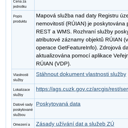
Cena za
jednotku
Mapová služba nad daty Registru úze
Popis
produktu
nemovitostí (RÚIAN) je poskytována p
REST a WMS. Rozhraní služby poskyt
atributové záznamy objektů RÚIAN 
operace GetFeatureInfo). Zdrojová d
aktualizována pomocí aplikace Veřejn
RÚIAN (VDP).
Stáhnout dokument vlastnosti služby
Vlastnosti
služby
https://ags.cuzk.gov.cz/arcgis/rest/
Lokalizace
služby
Poskytovaná data
Datové sady
poskytované
službou
Zásady užívání dat a služeb ZÚ
Omezení a