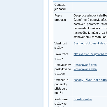
Cena za
jednotku
Popis
Geoprocessingová služba 
produktu
území, které odpovídají z
nastavení parametru "Mode
rastrového formátu s rozl
rastrového formátu s rozl
stanovenému rozsahu ori
Vlastnosti
Stáhnout dokument vlastn
služby
Lokalizace
https://ags.cuzk.gov.cz/a
služby
Datové sady
Poskytovaná data
poskytované
Poskytovaná data
službou
Omezení a
Zásady užívání dat a slu
podmínky
přístupu a
použití
Prohlížení
Spustit službu
služby ve