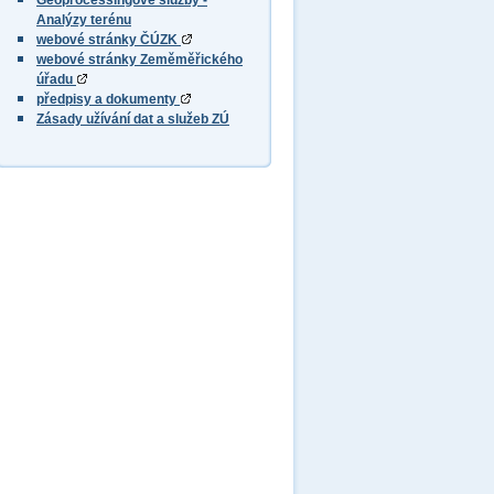
Geoprocessingové služby -
Analýzy terénu
webové stránky ČÚZK
webové stránky Zeměměřického
úřadu
předpisy a dokumenty
Zásady užívání dat a služeb ZÚ