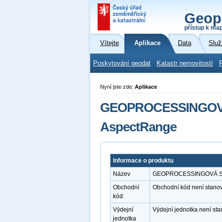
Geop
přístup k ma
Vítejte
Aplikace
Data
Služ
Poskytování geodat
Katastr nemovitostí
Nyní jste zde:
Aplikace
GEOPROCESSINGOVÁ 
AspectRange
Informace o produktu
Název
GEOPROCESSINGOVÁ SLUŽ
Obchodní
Obchodní kód není stano
kód
Výdejní
Výdejní jednotka není st
jednotka