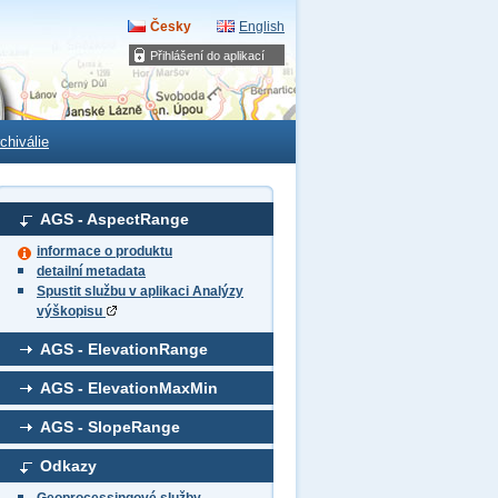
Česky
English
Přihlášení do aplikací
chiválie
AGS - AspectRange
informace o produktu
detailní metadata
Spustit službu v aplikaci Analýzy
výškopisu
AGS - ElevationRange
AGS - ElevationMaxMin
AGS - SlopeRange
Odkazy