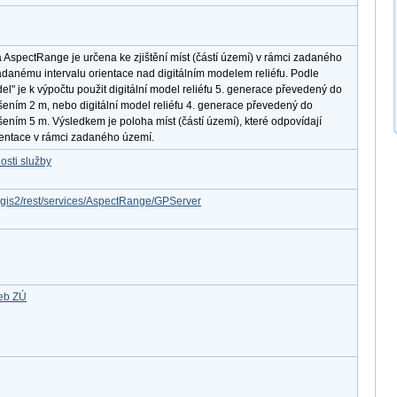
AspectRange je určena ke zjištění míst (částí území) v rámci zadaného
adanému intervalu orientace nad digitálním modelem reliéfu. Podle
l" je k výpočtu použit digitální model reliéfu 5. generace převedený do
išením 2 m, nebo digitální model reliéfu 4. generace převedený do
išením 5 m. Výsledkem je poloha míst (částí území), které odpovídají
entace v rámci zadaného území.
osti služby
rcgis2/rest/services/AspectRange/GPServer
žeb ZÚ