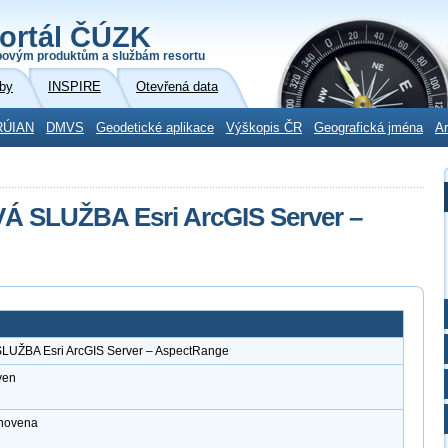
ortál ČÚZK
povým produktům a službám resortu
by
INSPIRE
Otevřená data
RÚIAN
DMVS
Geodetické aplikace
Výškopis ČR
Geografická jména
Ar
SLUŽBA Esri ArcGIS Server –
BA Esri ArcGIS Server – AspectRange
ven
anovena