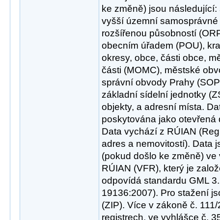
ke změně) jsou následující: 
vyšší územní samosprávné 
rozšířenou působností (OR
obecním úřadem (POU), kraj
okresy, obce, části obce, 
části (MOMC), městské obv
správní obvody Prahy (SOP),
základní sídelní jednotky (Z
objekty, a adresní místa. Da
poskytována jako otevřená 
Data vychází z RÚIAN (Regis
adres a nemovitostí). Data 
(pokud došlo ke změně) v
RÚIAN (VFR), který je zalo
odpovídá standardu GML 3.
19136:2007). Pro stažení j
(ZIP). Více v zákoně č. 111
registrech, ve vyhlášce č. 