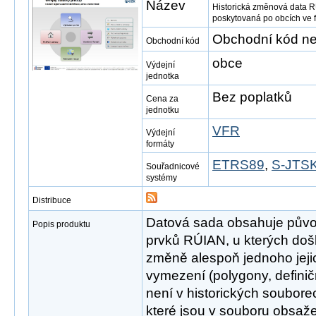
Název
Historická změnová data R
poskytovaná po obcích ve
Obchodní kód ne
Obchodní kód
obce
Výdejní
jednotka
Bez poplatků
Cena za
jednotku
VFR
Výdejní
formáty
ETRS89
,
S-JTSK
Souřadnicové
systémy
Distribuce
Datová sada obsahuje původ
Popis produktu
prvků RÚIAN, u kterých doš
změně alespoň jednoho jejic
vymezení (polygony, definičn
není v historických soubor
které jsou v souboru obsaž