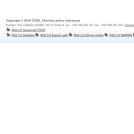
Copyright © 2010 ČÚZK, Všechna práva vyhrazena
Kontakt: Pod sídlištěm 9/1800, 182 11 Praha 8, tel.: +420 284 041 111, fax: +420 284 041 416,
Uživate
RSS 2.0 Geoportál ČÚZK
RSS 2.0 Aplikace
RSS 2.0 Datové sady
RSS 2.0 Síťové služby
RSS 2.0 INSPIRE