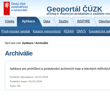
Geoportál ČÚZK
přístup k mapovým produktům a službám res
Vítejte
Aplikace
Data
Služby
INSPIRE
Otevřen
Poskytování geodat
Katastr nemovitostí
RÚIAN
DMVS
Geodetické ap
Nyní jste zde:
Aplikace / Archiválie
Archiválie
Aplikace pro prohlížení a poskytování archivních map a leteckých měřickýc
Poslední aktualizace: 03.03.2026
Poslední revize:
03.03.2026
Autor: 95