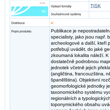
TISK
Výdejní formáty
Souřadnicové systémy
Distribuce
Publikace je nepostradatel
Popis produktu
specialisty, jako jsou např.
archeologové a další, kteří
potřebují uvádět, do jaké g
zkoumaná lokalita náleží. 
dostatečně podrobnou mapu
jednotek včetně jejich překl
(angličtina, francouzština, n
španělština). Objektivní ro
geomorfologické jednotky j
taxonomického systému vyc
regionálních a typologických 
toponymického obsahu uvádí