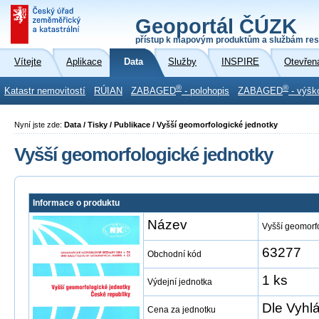
Geoportál ČÚZK
přístup k mapovým produktům a službám res
Vítejte
Aplikace
Data
Služby
INSPIRE
Otevřen
®
®
Katastr nemovitostí
RÚIAN
ZABAGED
- polohopis
ZABAGED
- výšk
Nyní jste zde:
Data / Tisky / Publikace / Vyšší geomorfologické jednotky
Vyšší geomorfologické jednotky
Informace o produktu
Název
Vyšší geomorf
63277
Obchodní kód
1 ks
Výdejní jednotka
Dle Vyhl
Cena za jednotku