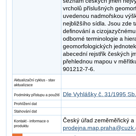
seznam českých jmen nejv
vrcholů příslušných geomor
uvedenou nadmořskou výško
nejbližšího sídla. Jsou zde
definování a cizojazyčnému
odborné terminologie a hier
geomorfologických jednotek
abecední rejstřík českých j
přehlednou mapou v měřítk
901212-7-6.
Aktualizační cyklus - stav
aktualizace
Dle Vyhlášky č. 31/1995 Sb
Podmínky přístupu a použití
Prohlížení dat
Stahování dat
Český úřad zeměměřický a ka
Kontakt - informace o
produktu
prodejna.map.praha@cuzk.