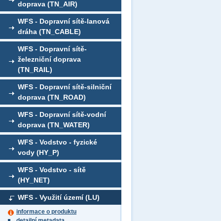
doprava (TN_AIR)
WFS - Dopravní sítě-lanová
dráha (TN_CABLE)
WFS - Dopravní sítě-
železniční doprava
(TN_RAIL)
WFS - Dopravní sítě-silniční
doprava (TN_ROAD)
WFS - Dopravní sítě-vodní
doprava (TN_WATER)
WFS - Vodstvo - fyzické
vody (HY_P)
WFS - Vodstvo - sítě
(HY_NET)
WFS - Využití území (LU)
informace o produktu
detailní metadata