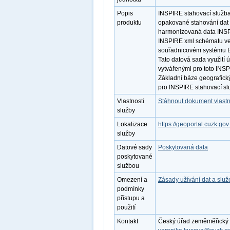
Popis
INSPIRE stahovací služba
produktu
opakované stahování dat 
harmonizovaná data INSPI
INSPIRE xml schématu ve 
souřadnicovém systému E
Tato datová sada využití 
vytvářenými pro toto INS
Základní báze geografick
pro INSPIRE stahovací sl
Vlastnosti
Stáhnout dokument vlastn
služby
Lokalizace
https://geoportal.cuzk.gov
služby
Datové sady
Poskytovaná data
poskytované
službou
Omezení a
Zásady užívání dat a slu
podmínky
přístupu a
použití
Kontakt
Český úřad zeměměřický a 