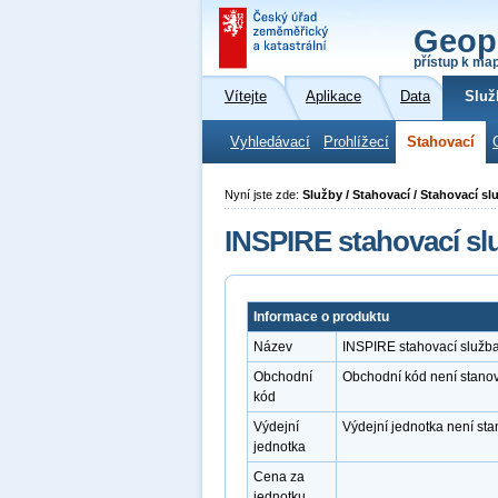
Geop
přístup k ma
Vítejte
Aplikace
Data
Služ
Vyhledávací
Prohlížecí
Stahovací
Nyní jste zde:
Služby / Stahovací / Stahovací s
INSPIRE stahovací sl
Informace o produktu
Název
INSPIRE stahovací služba
Obchodní
Obchodní kód není stano
kód
Výdejní
Výdejní jednotka není st
jednotka
Cena za
jednotku