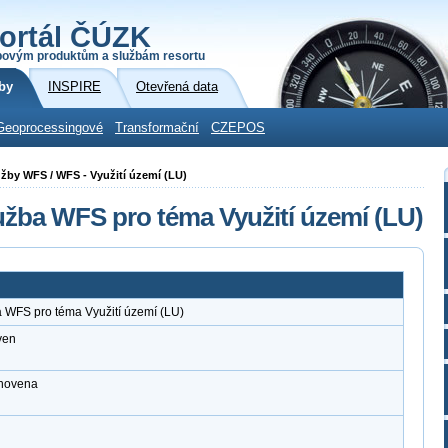
ortál ČÚZK
povým produktům a službám resortu
by
INSPIRE
Otevřená data
Geoprocessingové
Transformační
CZEPOS
lužby WFS / WFS - Využití území (LU)
užba WFS pro téma Využití území (LU)
 WFS pro téma Využití území (LU)
ven
anovena