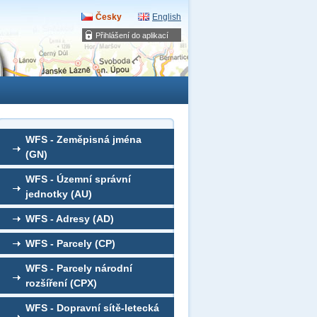
Česky
English
Přihlášení do aplikací
WFS - Zeměpisná jména
(GN)
WFS - Územní správní
jednotky (AU)
WFS - Adresy (AD)
WFS - Parcely (CP)
WFS - Parcely národní
rozšíření (CPX)
WFS - Dopravní sítě-letecká