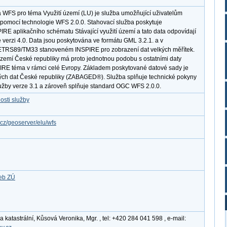
 WFS pro téma Využití území (LU) je služba umožňující uživatelům
pomocí technologie WFS 2.0.0. Stahovací služba poskytuje
RE aplikačního schématu Stávající využití území a tato data odpovídají
verzi 4.0. Data jsou poskytována ve formátu GML 3.2.1. a v
TRS89/TM33 stanoveném INSPIRE pro zobrazení dat velkých měřítek.
území České republiky má proto jednotnou podobu s ostatními daty
PIRE téma v rámci celé Evropy. Základem poskytované datové sady je
ých dat České republiky (ZABAGED®). Služba splňuje technické pokyny
užby verze 3.1 a zároveň splňuje standard OGC WFS 2.0.0.
osti služby
.cz/geoserver/elu/wfs
žeb ZÚ
katastrální, Kůsová Veronika, Mgr. , tel: +420 284 041 598 , e-mail: