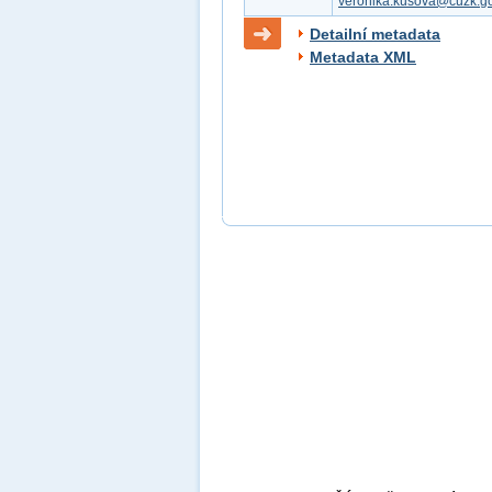
veronika.kusova@cuzk.go
Detailní metadata
Metadata XML