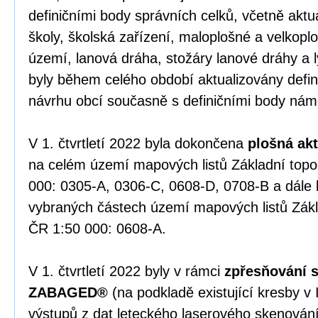
definičními body správních celků, včetně aktua
školy, školská zařízení, maloplošné a velkopl
území, lanová dráha, stožáry lanové dráhy a 
byly během celého období aktualizovány defini
návrhu obcí současně s definičními body nám
V 1. čtvrtletí 2022 byla dokončena
plošná ak
na celém území mapových listů Základní top
000: 0305-A, 0306-C, 0608-D, 0708-B a dále
vybraných částech území mapových listů Zák
ČR 1:50 000: 0608-A.
V 1. čtvrtletí 2022 byly v rámci
zpřesňování s
ZABAGED®
(na podkladě existující kresby v
výstupů z dat leteckého laserového skenován