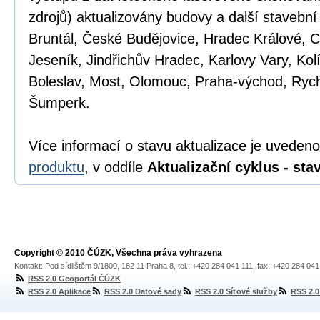
zdrojů) aktualizovány budovy a další stavební
Bruntál, České Budějovice, Hradec Králové, 
Jeseník, Jindřichův Hradec, Karlovy Vary, Kol
Boleslav, Most, Olomouc, Praha-východ, Ry
Šumperk.
Více informací o stavu aktualizace je uveden
produktu
, v oddíle
Aktualizační cyklus - sta
Copyright © 2010 ČÚZK, Všechna práva vyhrazena
Kontakt: Pod sídlištěm 9/1800, 182 11 Praha 8, tel.: +420 284 041 111, fax: +420 284 04
RSS 2.0 Geoportál ČÚZK
RSS 2.0 Aplikace
RSS 2.0 Datové sady
RSS 2.0 Síťové služby
RSS 2.0