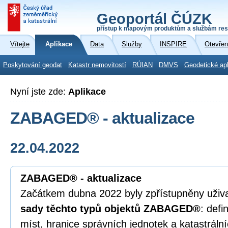
Geoportál ČÚZK
přístup k mapovým produktům a službám res
Vítejte
Aplikace
Data
Služby
INSPIRE
Otevřen
Poskytování geodat
Katastr nemovitostí
RÚIAN
DMVS
Geodetické ap
Nyní jste zde:
Aplikace
ZABAGED® - aktualizace
22.04.2022
ZABAGED® - aktualizace
Začátkem dubna 2022 byly zpřístupněny uži
sady těchto typů objektů ZABAGED®
: defi
míst, hranice správních jednotek a katastráln