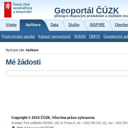
Geoportál ČÚZK
přístup k mapovým produktům a službám res
Vítejte
Aplikace
Data
Služby
INSPIRE
Otevřen
Poskytování geodat
Katastr nemovitostí
RÚIAN
DMVS
Geodetické ap
Nyní jste zde:
Aplikace
Mé žádosti
Copyright © 2010 ČÚZK, Všechna práva vyhrazena
Kontakt: Pod sídlištěm 9/1800, 182 11 Praha 8, tel.: +420 284 041 111, fax: +420 28