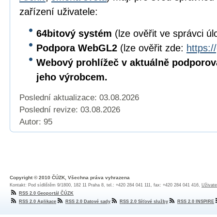
zařízení uživatele:
64bitový
systém
(lze ověřit ve správci úl
Podpora WebGL2
(lze ověřit zde:
https:/
Webový prohlížeč v aktuálně podporov
jeho výrobcem.
Poslední aktualizace: 03.08.2026
Poslední revize:
03.08.2026
Autor: 95
Copyright © 2010 ČÚZK, Všechna práva vyhrazena
Kontakt: Pod sídlištěm 9/1800, 182 11 Praha 8, tel.: +420 284 041 111, fax: +420 284 041 416,
Uživate
RSS 2.0 Geoportál ČÚZK
RSS 2.0 Aplikace
RSS 2.0 Datové sady
RSS 2.0 Síťové služby
RSS 2.0 INSPIRE