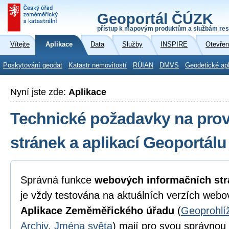
Geoportál ČÚZK
přístup k mapovým produktům a službám res
Vítejte
Aplikace
Data
Služby
INSPIRE
Otevřen
Poskytování geodat
Katastr nemovitostí
RÚIAN
DMVS
Geodetické ap
Nyní jste zde:
Aplikace
Technické požadavky na pro
stránek a aplikací Geoportál
Správná funkce
webových informačních str
je vždy testována na aktuálních verzích webo
Aplikace Zeměměřického úřadu
(
Geoprohlí
Archiv
,
Jména světa
) mají pro svou správnou