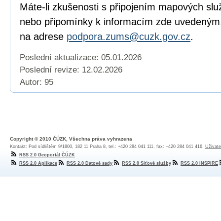
Máte-li zkušenosti s připojením mapových služ
nebo připomínky k informacím zde uvedeným,
na adrese
podpora.zums@cuzk.gov.cz
.
Poslední aktualizace: 05.01.2026
Poslední revize:
12.02.2026
Autor: 95
Copyright © 2010 ČÚZK, Všechna práva vyhrazena
Kontakt: Pod sídlištěm 9/1800, 182 11 Praha 8, tel.: +420 284 041 111, fax: +420 284 041 416,
Uživate
RSS 2.0 Geoportál ČÚZK
RSS 2.0 Aplikace
RSS 2.0 Datové sady
RSS 2.0 Síťové služby
RSS 2.0 INSPIRE