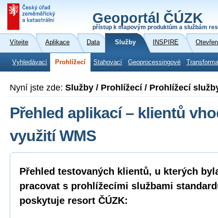
Geoportál ČÚZK
přístup k mapovým produktům a službám res
Vítejte
Aplikace
Data
Služby
INSPIRE
Otevřen
Vyhledávací
Prohlížecí
Stahovací
Geoprocessingové
Transforma
Nyní jste zde:
Služby / Prohlížecí / Prohlížecí služ
Přehled aplikací – klientů vh
využití WMS
Přehled testovaných klientů, u kterých by
pracovat s prohlížecími službami standa
poskytuje resort ČÚZK: